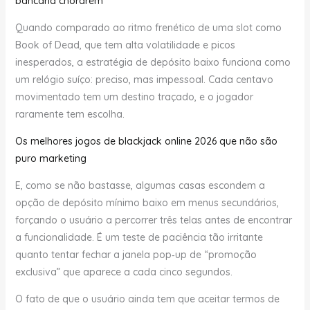
bancária chorarem
Quando comparado ao ritmo frenético de uma slot como
Book of Dead, que tem alta volatilidade e picos
inesperados, a estratégia de depósito baixo funciona como
um relógio suíço: preciso, mas impessoal. Cada centavo
movimentado tem um destino traçado, e o jogador
raramente tem escolha.
Os melhores jogos de blackjack online 2026 que não são
puro marketing
E, como se não bastasse, algumas casas escondem a
opção de depósito mínimo baixo em menus secundários,
forçando o usuário a percorrer três telas antes de encontrar
a funcionalidade. É um teste de paciência tão irritante
quanto tentar fechar a janela pop‑up de “promoção
exclusiva” que aparece a cada cinco segundos.
O fato de que o usuário ainda tem que aceitar termos de