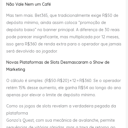
Não Vale Nem um Café
Mas tem mais. Bet365, que tradicionalmente exige R$50 de
depósito mínimo, ainda assim coloca “promoção de
depósito baixo” no banner principal. A diferença de 30 reais
pode parecer insignificante, mas multiplicada por 12 meses,
isso gera R$360 de renda extra para o operador que jamais
será devolvido ao jogador.
Novas Plataformas de Slots Desmascaram o Show de
Marketing
O cálculo é simples: (R$50‑R$20) × 12 = R$360. Se o operador
retém 15% desse aumento, ele ganha R$54 ao longo do ano
apenas por elevar o limite de depósito mínimo.
Como os jogos de slots revelam a verdadeira pegada da
plataforma
Gonzo’s Quest, com sua mecânica de avalanche, permite
sequências de vitórias rápidas, mas a taxa de retorno ao