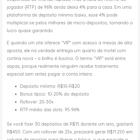
jogador (RTP) de 96% ainda deixa 4% para a casa. Em uma
plataforma de depósito mínimo baixo, esse 4% pode
multiplicar-se pelos milhares de micro-depositos, tornando o
lucro quase garantido.
E quando um site oferece “VIP” com acesso a mesas de alta
aposta, ele na verdade entrega um quarto de motel com
cortina nova – o brilho é ilusório. O termo “VIP” está entre
aspas, porque realmente ninguém recebe tratamento
especial sem antes pagar a conta inteira.
Depósito mínimo: R$10‑R$20
Bonus típico: 10‑20% do depósito
Rollover: 20‑30x
RTP médio das slots: 95‑96%
Se você fizer 30 depósitos de R$15 durante um ano, gastará
R$450. Com um rollover de 25x, precisará gerar R$11.250 em
volume de apostas para liberar o bônus, o que equivale a