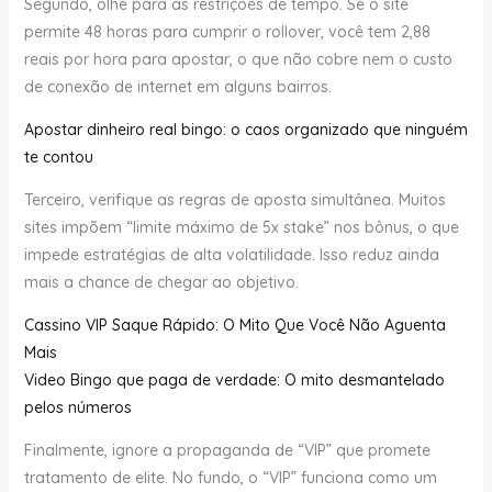
Segundo, olhe para as restrições de tempo. Se o site
permite 48 horas para cumprir o rollover, você tem 2,88
reais por hora para apostar, o que não cobre nem o custo
de conexão de internet em alguns bairros.
Apostar dinheiro real bingo: o caos organizado que ninguém
te contou
Terceiro, verifique as regras de aposta simultânea. Muitos
sites impõem “limite máximo de 5x stake” nos bônus, o que
impede estratégias de alta volatilidade. Isso reduz ainda
mais a chance de chegar ao objetivo.
Cassino VIP Saque Rápido: O Mito Que Você Não Aguenta
Mais
Video Bingo que paga de verdade: O mito desmantelado
pelos números
Finalmente, ignore a propaganda de “VIP” que promete
tratamento de elite. No fundo, o “VIP” funciona como um