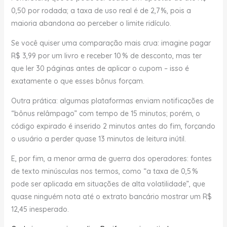
0,50 por rodada; a taxa de uso real é de 2,7 %, pois a
maioria abandona ao perceber o limite ridículo.
Se você quiser uma comparação mais crua: imagine pagar
R$ 3,99 por um livro e receber 10 % de desconto, mas ter
que ler 30 páginas antes de aplicar o cupom – isso é
exatamente o que esses bônus forçam.
Outra prática: algumas plataformas enviam notificações de
“bônus relâmpago” com tempo de 15 minutos; porém, o
código expirado é inserido 2 minutos antes do fim, forçando
o usuário a perder quase 13 minutos de leitura inútil.
E, por fim, a menor arma de guerra dos operadores: fontes
de texto minúsculas nos termos, como “a taxa de 0,5 %
pode ser aplicada em situações de alta volatilidade”, que
quase ninguém nota até o extrato bancário mostrar um R$
12,45 inesperado.