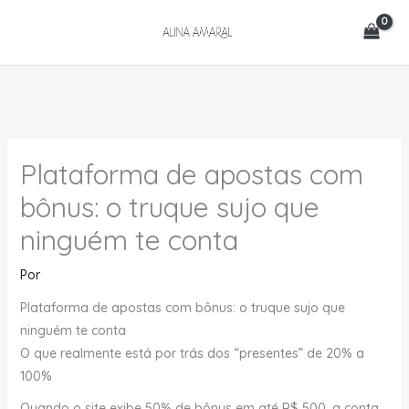
Ir
para
o
conteúdo
Plataforma de apostas com
bônus: o truque sujo que
ninguém te conta
Por
Plataforma de apostas com bônus: o truque sujo que
ninguém te conta
O que realmente está por trás dos “presentes” de 20% a
100%
Quando o site exibe 50% de bônus em até R$ 500, a conta