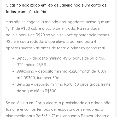
O casino legalizado em Rio de Janeiro não é um conto de
fadas, é um cálculo frio
Mas não se engane: a maioria dos jogadores pensa que um
“gift” de R$20 cobre o custo de entrada. Na realidade,
aquele bônus de R$20 só vale se você apostar pelo menos
R$5 em cada rodada, o que eleva a barreira para 4
apostas sucessivas antes de tocar o primeiro ganho real.
Bet365 – depósito mínimo R$15, bônus de 50 giros,
RTP médio 96,5%
888casino – depósito mínimo R$20, match de 100%
até R$300, turnover 30x
Betway – depósito mínimo R$10, 30 giros grátis, limite
de saque diário R$500
Se você está em Porto Alegre, a proximidade da cidade não
faz diferença nos tempos de resposta dos servidores: o
ping médio para Bet365 é 78 ms, enquanto Betway chega a