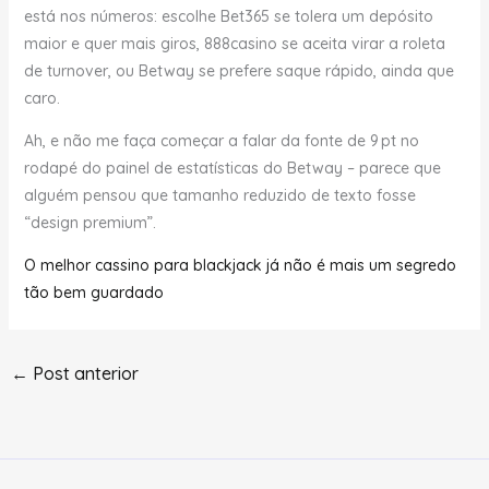
está nos números: escolhe Bet365 se tolera um depósito
maior e quer mais giros, 888casino se aceita virar a roleta
de turnover, ou Betway se prefere saque rápido, ainda que
caro.
Ah, e não me faça começar a falar da fonte de 9 pt no
rodapé do painel de estatísticas do Betway – parece que
alguém pensou que tamanho reduzido de texto fosse
“design premium”.
O melhor cassino para blackjack já não é mais um segredo
tão bem guardado
←
Post anterior