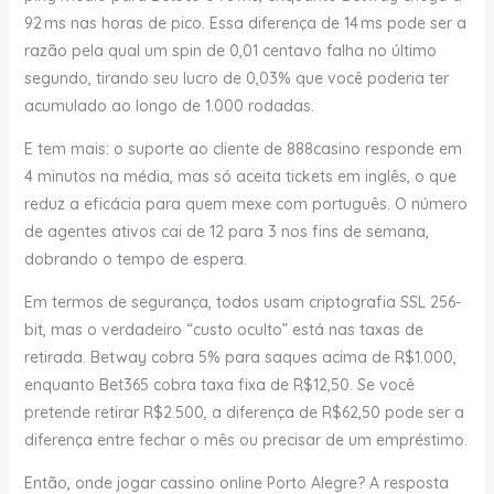
92 ms nas horas de pico. Essa diferença de 14 ms pode ser a
razão pela qual um spin de 0,01 centavo falha no último
segundo, tirando seu lucro de 0,03% que você poderia ter
acumulado ao longo de 1.000 rodadas.
E tem mais: o suporte ao cliente de 888casino responde em
4 minutos na média, mas só aceita tickets em inglês, o que
reduz a eficácia para quem mexe com português. O número
de agentes ativos cai de 12 para 3 nos fins de semana,
dobrando o tempo de espera.
Em termos de segurança, todos usam criptografia SSL 256-
bit, mas o verdadeiro “custo oculto” está nas taxas de
retirada. Betway cobra 5% para saques acima de R$1.000,
enquanto Bet365 cobra taxa fixa de R$12,50. Se você
pretende retirar R$2.500, a diferença de R$62,50 pode ser a
diferença entre fechar o mês ou precisar de um empréstimo.
Então, onde jogar cassino online Porto Alegre? A resposta