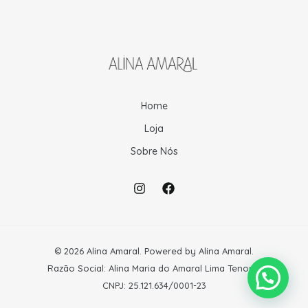
Home
Loja
Sobre Nós
© 2026 Alina Amaral. Powered by Alina Amaral.
Razão Social: Alina Maria do Amaral Lima Tenorio
CNPJ: 25.121.634/0001-23