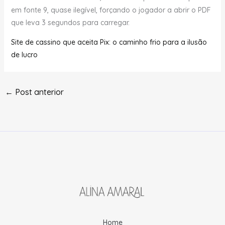
em fonte 9, quase ilegível, forçando o jogador a abrir o PDF
que leva 3 segundos para carregar.
Site de cassino que aceita Pix: o caminho frio para a ilusão
de lucro
←
Post anterior
Home