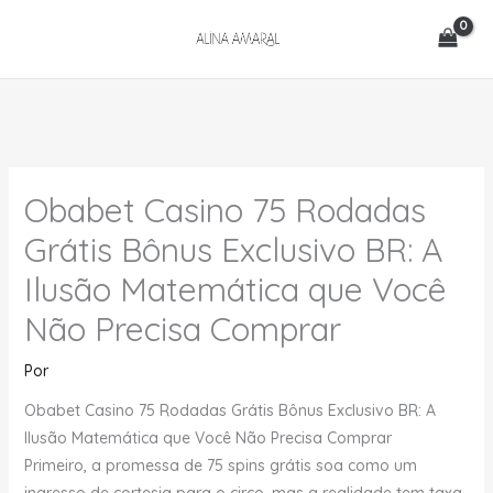
Ir
para
o
conteúdo
Obabet Casino 75 Rodadas
Grátis Bônus Exclusivo BR: A
Ilusão Matemática que Você
Não Precisa Comprar
Por
Obabet Casino 75 Rodadas Grátis Bônus Exclusivo BR: A
Ilusão Matemática que Você Não Precisa Comprar
Primeiro, a promessa de 75 spins grátis soa como um