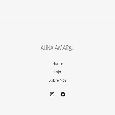
Home
Loja
Sobre Nós