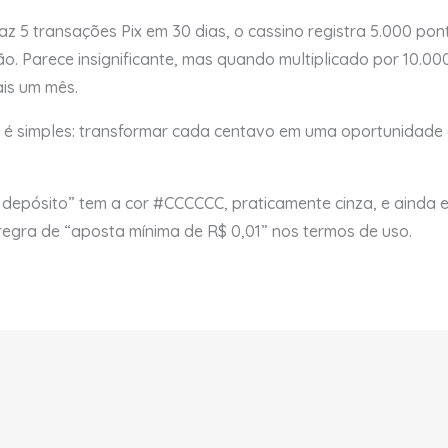
az 5 transações Pix em 30 dias, o cassino registra 5.000 pon
. Parece insignificante, mas quando multiplicado por 10.000
is um mês.
x é simples: transformar cada centavo em uma oportunidade 
r depósito” tem a cor #CCCCCC, praticamente cinza, e ainda 
egra de “aposta mínima de R$ 0,01” nos termos de uso.