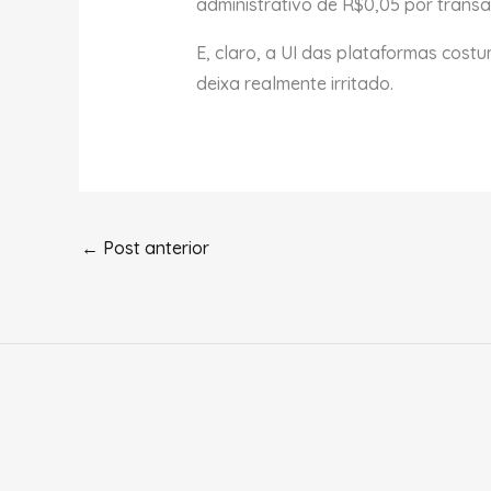
administrativo de R$0,05 por transa
E, claro, a UI das plataformas cost
deixa realmente irritado.
←
Post anterior