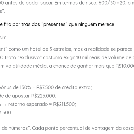
0 antes de poder sacar. Em termos de risco, 600/30 = 20, o
s”.
e fria por trás dos “presentes” que ninguém merece
sim
ent” como um hotel de 5 estrelas, mas a realidade se parec
O trato “exclusivo” costuma exigir 10 mil reais de volume d
em volatilidade média, a chance de ganhar mais que R$10.0
 bônus de 150% = R$7.500 de crédito extra;
de de apostar R$225.000;
% → retorno esperado ≈ R$211.500;
3.500.
a de números”. Cada ponto percentual de vantagem da casa