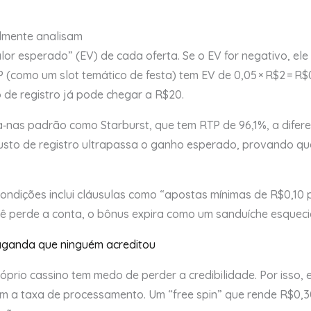
lmente analisam
or esperado” (EV) de cada oferta. Se o EV for negativo, el
 (como um slot temático de festa) tem EV de 0,05 × R$2 = R$0
 de registro já pode chegar a R$20.
nas padrão como Starburst, que tem RTP de 96,1%, a difere
o custo de registro ultrapassa o ganho esperado, provando 
condições inclui cláusulas como “apostas mínimas de R$0,10
ocê perde a conta, o bônus expira como um sanduíche esquec
paganda que ninguém acreditou
prio cassino tem medo de perder a credibilidade. Por isso,
rem a taxa de processamento. Um “free spin” que rende R$0