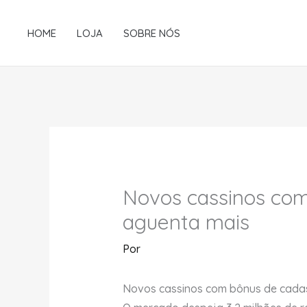
Ir
para
HOME
LOJA
SOBRE NÓS
o
conteúdo
Novos cassinos com
aguenta mais
Por
Novos cassinos com bônus de cadast