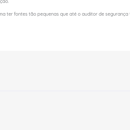
ção.
uma ter fontes tão pequenas que até o auditor de segurança 