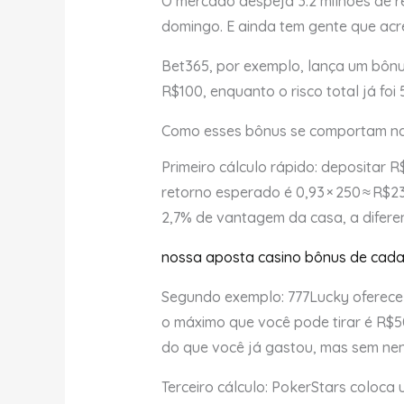
O mercado despeja 3.2 milhões de re
domingo. E ainda tem gente que acr
Bet365, por exemplo, lança um bônu
R$100, enquanto o risco total já foi
Como esses bônus se comportam na
Primeiro cálculo rápido: depositar 
retorno esperado é 0,93 × 250 ≈ R$
2,7% de vantagem da casa, a difere
nossa aposta casino bônus de cadastr
Segundo exemplo: 777Lucky oferece 1
o máximo que você pode tirar é R$50
do que você já gastou, mas sem nen
Terceiro cálculo: PokerStars coloc