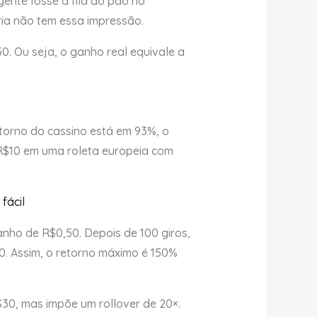
ente fosse a fila do pão no
ria não tem essa impressão.
. Ou seja, o ganho real equivale a
etorno do cassino está em 93%, o
 R$10 em uma roleta europeia com
fácil
anho de R$0,50. Depois de 100 giros,
0. Assim, o retorno máximo é 150%
$30, mas impõe um rollover de 20×.