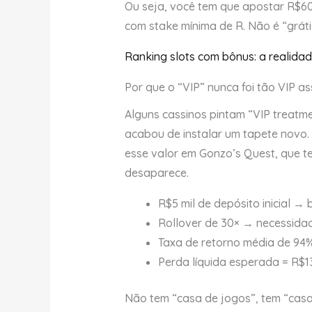
Ou seja, você tem que apostar R$60
com stake mínima de R. Não é “gráti
Ranking slots com bônus: a realidad
Por que o “VIP” nunca foi tão VIP as
Alguns cassinos pintam “VIP treatm
acabou de instalar um tapete novo. 
esse valor em Gonzo’s Quest, que t
desaparece.
R$5 mil de depósito inicial →
Rollover de 30× → necessida
Taxa de retorno média de 94
Perda líquida esperada = R$1
Não tem “casa de jogos”, tem “cas