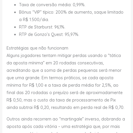
Taxa de conversão média: 0,99%.
Bônus “VIP” típico: 200% de aumento, saque limitado
a R$ 1.500/dia.
RTP de Starburst: 96,1%.
RTP de Gonzo’s Quest: 95,97%.
Estratégias que não funcionam
Alguns jogadores tentam mitigar perdas usando a “tática
da aposta mínima” em 20 rodadas consecutivas,
acreditando que a soma de perdas pequenas será menor
que uma grande. Em termos práticos, se cada aposta
mínima for R$ 1,00 e a taxa de perda média for 2,5%, ao
final das 20 rodadas o prejuízo será de aproximadamente
R$ 0,50, mas o custo da taxa de processamento de Pix
ainda subtrai R$ 0,20, resultando em perda real de R$ 0,70.
Outros ainda recorrem ao “martingale” inverso, dobrando a
aposta após cada vitória – uma estratégia que, por mais