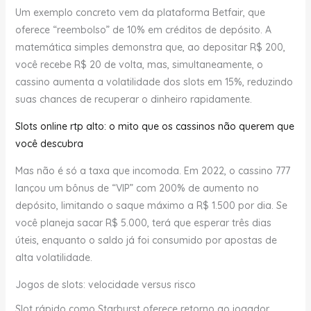
Um exemplo concreto vem da plataforma Betfair, que
oferece “reembolso” de 10% em créditos de depósito. A
matemática simples demonstra que, ao depositar R$ 200,
você recebe R$ 20 de volta, mas, simultaneamente, o
cassino aumenta a volatilidade dos slots em 15%, reduzindo
suas chances de recuperar o dinheiro rapidamente.
Slots online rtp alto: o mito que os cassinos não querem que
você descubra
Mas não é só a taxa que incomoda. Em 2022, o cassino 777
lançou um bônus de “VIP” com 200% de aumento no
depósito, limitando o saque máximo a R$ 1.500 por dia. Se
você planeja sacar R$ 5.000, terá que esperar três dias
úteis, enquanto o saldo já foi consumido por apostas de
alta volatilidade.
Jogos de slots: velocidade versus risco
Slot rápido como Starburst oferece retorno ao jogador