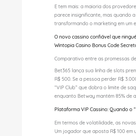
E tem mais: a maioria dos provedor
parece insignificante, mas quando a
transformando o marketing em um 
O novo cassino confiável que ningué
Wintopia Casino Bonus Code Secret
Comparativo entre as promessas de
Bet365 lança sua linha de slots pr
R$ 500. Se a pessoa perder R$ 3.000
“VIP Club” que dobra o limite de sa
enquanto Betway mantém 85% de a
Plataforma VIP Cassino: Quando o “lu
Em termos de volatilidade, as novas
Um jogador que aposta R$ 100 em um