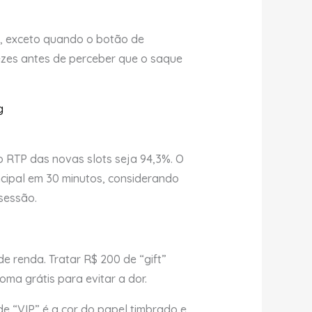
”, exceto quando o botão de
 vezes antes de perceber que o saque
g
o RTP das novas slots seja 94,3%. O
incipal em 30 minutos, considerando
sessão.
e renda. Tratar R$ 200 de “gift”
oma grátis para evitar a dor.
e “VIP” é a cor do papel timbrado e