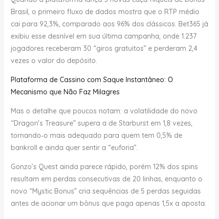
Brasil, o primeiro fluxo de dados mostra que o RTP médio
cai para 92,3%, comparado aos 96% dos clássicos. Bet365 já
exibiu esse desnível em sua última campanha, onde 1.237
jogadores receberam 30 “giros gratuitos” e perderam 2,4
vezes o valor do depósito.
Plataforma de Cassino com Saque Instantâneo: O
Mecanismo que Não Faz Milagres
Mas o detalhe que poucos notam: a volatilidade do novo
“Dragon’s Treasure” supera a de Starburst em 1,8 vezes,
tornando‑o mais adequado para quem tem 0,5% de
bankroll e ainda quer sentir a “euforia”.
Gonzo’s Quest ainda parece rápido, porém 12% dos spins
resultam em perdas consecutivas de 20 linhas, enquanto o
novo “Mystic Bonus” cria sequências de 5 perdas seguidas
antes de acionar um bônus que paga apenas 1,5x a aposta.