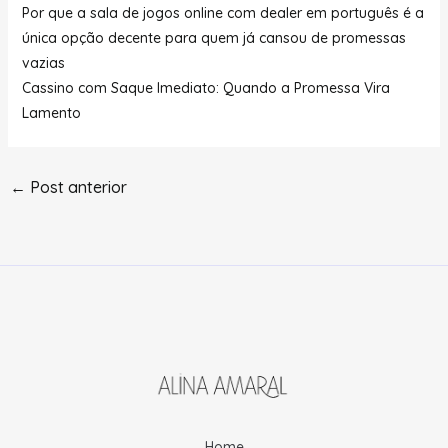
Por que a sala de jogos online com dealer em português é a
única opção decente para quem já cansou de promessas
vazias
Cassino com Saque Imediato: Quando a Promessa Vira
Lamento
←
Post anterior
Home