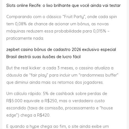
Slots online Recife: o lixo brilhante que você ainda vai testar
Comparando com o clássico “Fruit Party”, onde cada spin
tem 0,08% de chance de acionar um bônus, as novas
máquinas reduzem essa probabilidade para 0,015% –
praticamente nada.
zepbet casino bônus de cadastro 2026 exclusivo especial
Brasil destrói suas ilusões de lucro fácil
But the real kicker: a cada 3 meses, o cassino atualiza a
cláusula de “fair play” para incluir um “randomness buffer”
que diminui ainda mais os retornos dos jogadores.
Um cálculo rápido: 5% de cashback sobre perdas de
R$5.000 equivale a R$250, mas o verdadeiro custo
escondido (taxa de comissão, processamento e “house
edge”) chega a R$420.
E quando a hype chega ao fim, o site ainda exibe um