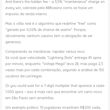
And there’s the hidden fee – a 3,5% “maintenance” charge on
every win, cobrada pela 888casino como se fosse um
imposto de renda interno.
Mas o vilão real é o algoritmo que redefine “free” como
“gerado por 0,02% de chance de acerto”. Porque,
obviamente, nenhum cassino tem a obrigação de ser
generoso.
Comparando as mecânicas: rapidez versus risco
Se você quer velocidade, “Lightning Slots” entrega 45 spins
por minuto, enquanto “Voltaje Mega” leva 28, mas paga 2,3
vezes mais por cada combinação, segundo a análise de 150
usuários da LeoVegas.
Or you could wait for a 7‑digit multiplier that aparece a cada
1.000 spins – isso é mais raro que encontrar um carro novo
em São Paulo sem arranhões.
Um exemplo prático: 10 jogadores investiram R$200 cada,