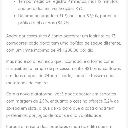
Tempo médio de registro: 4 minutos, mas 12 minutos
são perdidos em verificações KYC.
Retorno ao jogador (RTP) indicado: 96,5%, porém a
prática real cai para 94,2%.
Andar por esses sites é como percorrer um labirinto de 13
corredores: cada porta tem uma política de saque diferente,
com um limite máximo de R$ 1.200,00 por dia.
Mas não é só a restrição que incomoda, é a forma como
eles exibem o tempo de processamento: 48 horas, contadas
em duas etapas de 24 horas cada, como se fossem duas
maratonas de espera.
Com a nova plataforma, você pode apostar em esportes
com margem de 2,5%, enquanto o cassino oferece 3,2% de
spread em slots, o que deixa claro que a casa ainda tem
preferência por jogos de azar de alta volatilidade.
Porque a maioria dos jogadores ainda acredita que um