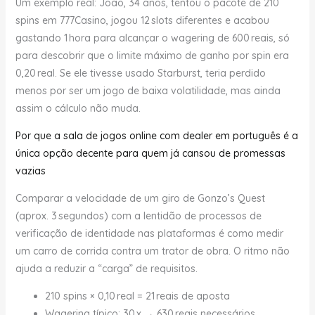
Um exemplo real: João, 34 anos, tentou o pacote de 210
spins em 777Casino, jogou 12 slots diferentes e acabou
gastando 1 hora para alcançar o wagering de 600 reais, só
para descobrir que o limite máximo de ganho por spin era
0,20 real. Se ele tivesse usado Starburst, teria perdido
menos por ser um jogo de baixa volatilidade, mas ainda
assim o cálculo não muda.
Por que a sala de jogos online com dealer em português é a
única opção decente para quem já cansou de promessas
vazias
Comparar a velocidade de um giro de Gonzo’s Quest
(aprox. 3 segundos) com a lentidão de processos de
verificação de identidade nas plataformas é como medir
um carro de corrida contra um trator de obra. O ritmo não
ajuda a reduzir a “carga” de requisitos.
210 spins × 0,10 real = 21 reais de aposta
Wagering típico: 30 x → 630 reais necessários