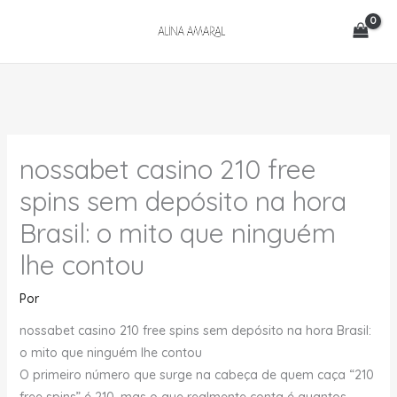
Ir
para
o
conteúdo
nossabet casino 210 free
spins sem depósito na hora
Brasil: o mito que ninguém
lhe contou
Por
nossabet casino 210 free spins sem depósito na hora Brasil:
o mito que ninguém lhe contou
O primeiro número que surge na cabeça de quem caça “210