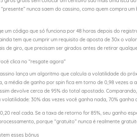
95 giros grátis sem colocar um centavo são mais uma isca d
“presente” nunca saem do cassino, como quem compra um bil
ige um código que só funciona por 48 horas depois do registr
ainda tem que cumprir um requisito de aposta de 30x o valor 
eais de giro, que precisam ser girados antes de retirar qualqu
ocê clica no “resgate agora”
ssino lança um algoritmo que calcula a volatilidade do pró
xa, a média de ganho por spin fica em torno de 0,98 vezes a
assim devolve cerca de 95% do total apostado. Comparando, 
a volatilidade: 30% das vezes você ganha nada, 70% ganha 
0,20 real cada. Se a taxa de retorno for 85%, seu ganho espe
processamento, porque “gratuito” nunca é realmente gratuit
utem esses bônus