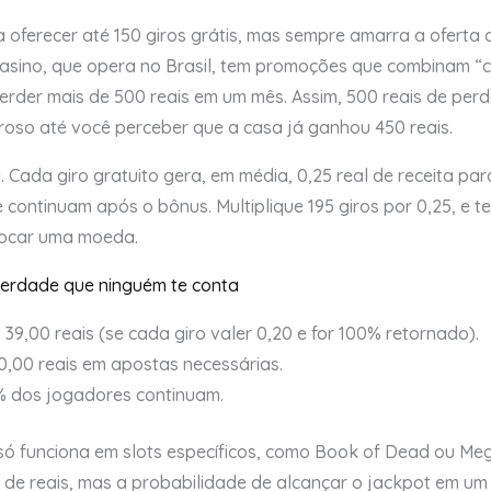
a oferecer até 150 giros grátis, mas sempre amarra a oferta
8casino, que opera no Brasil, tem promoções que combinam “
rder mais de 500 reais em um mês. Assim, 500 reais de perd
oso até você perceber que a casa já ganhou 450 reais.
. Cada giro gratuito gera, em média, 0,25 real de receita pa
ontinuam após o bônus. Multiplique 195 giros por 0,25, e te
locar uma moeda.
 verdade que ninguém te conta
e 39,00 reais (se cada giro valer 0,20 e for 100% retornado).
0,00 reais em apostas necessárias.
% dos jogadores continuam.
 só funciona em slots específicos, como Book of Dead ou M
de reais, mas a probabilidade de alcançar o jackpot em um ú