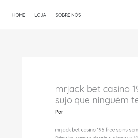
Ir
para
HOME
LOJA
SOBRE NÓS
o
conteúdo
mrjack bet casino 1
sujo que ninguém t
Por
mrjack bet casino 195 free spins se