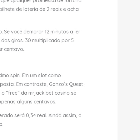
o que qualquer promessa de fortuna.
hete de loteria de 2 reais e acha
o. Se você demorar 12 minutos a ler
dos giros. 30 multiplicado por 5
er centavo.
ximo spin. Em um slot como
 aposta. Em contraste, Gonzo’s Quest
o “free” da mrjack bet casino se
apenas alguns centavos.
rado será 0,34 real. Ainda assim, o
o.