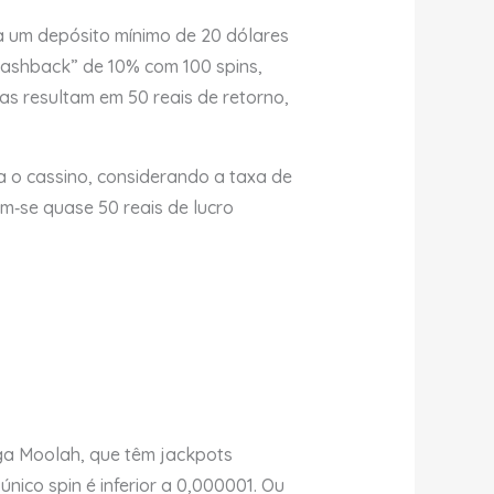
 a um depósito mínimo de 20 dólares
cashback” de 10% com 100 spins,
as resultam em 50 reais de retorno,
ra o cassino, considerando a taxa de
m‑se quase 50 reais de lucro
ega Moolah, que têm jackpots
nico spin é inferior a 0,000001. Ou