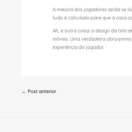
A maioria dos jogadores ainda se il
tudo é calculado para que a casa s
Ah, e outra coisa: o design da tela
móveis. Uma verdadeira obra‑prima 
experiência do jogador.
←
Post anterior