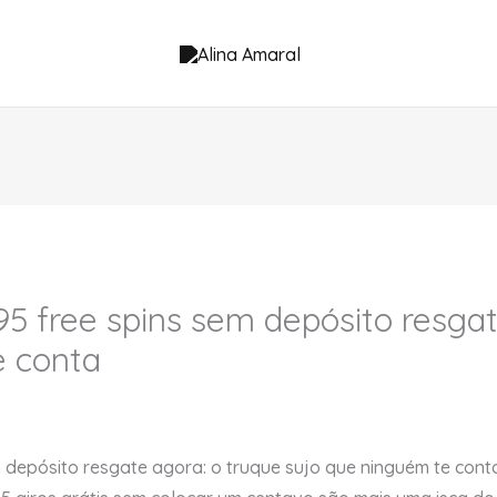
95 free spins sem depósito resgat
e conta
m depósito resgate agora: o truque sujo que ninguém te cont