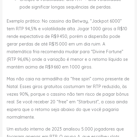
pode significar longas sequências de perdas.
Exemplo prático: No cassino da Betway, “Jackpot 6000”
tem RTP 94,5% e volatilidade alta. Jogar 1 000 giros a R$10
rende expectativa de R$9 450, porém a dispersão pode
gerar perdas de até R$15 000 em um dia ruim. A
matemática fria recomenda mudar para “Divine Fortune”
(RTP 96,6%) onde a variação é menor e o retorno líquido se
mantém acima de R$9 660 em 1 000 giros.
Mas não caia na armadilha da “free spin” como presente de
Natal. Esses giros gratuitos costumam ter RTP reduzido, às
vezes 90%, porque o cassino não tem risco de pagar bônus
real. Se você receber 20 “free” em “Starburst”, a casa ainda
espera que o retorno seja abaixo do que você pagaria
normalmente.
Um estudo interno de 2023 analisou 5.000 jogadores que
focaram apenas em RTP. O grupo A, que escolheu slots