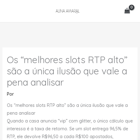
Ir
para
o
conteúdo
Os “melhores slots RTP alto”
são a única ilusão que vale a
pena analisar
Por
Os “melhores slots RTP alto” são a única ilusão que vale a
pena analisar
Quando a casa anuncia “vip” com glitter, o único cálculo que
interessa é a taxa de retorno. Se um slot entrega 96,5% de
RTP, ele devolve R$96,50 a cada R$100 apostados,