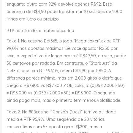
enquanto outro com 92% devolve apenas R$92. Essa
diferença de R$4,50 pode transformar 10 sessões de 1 000
linhas em lucro ou prejuízo.
RTP não é mito, é matemática fria
Take 1: No cassino Bet365, o jogo “Mega Joker” exibe RTP
99,0% nas apostas máximas. Se você apostar R$50 por
spin, a expectativa de longo prazo é R$49,50, ou seja, perde
50 centavos por rodada. Em contraste, o “Starburst” da
NetEnt, que tem RTP 96,1%, retém R$3,90 por R$50. A
diferença parece mínima, mas em 2.000 giros o desfalque
chega a R$7.800 vs R$7.800‑? Ok, cálculo: (0,05 × 2 000 × 50)
= R$5.000 vs (0,039 × 2 000 × 50) = R$3.900. O segundo
ainda paga mais, mas o primeiro tem menos volatilidade.
Take 2: No 888casino, “Gonzo’s Quest” tem volatilidade
média e RTP 95,9%. Uma sequência de 20 vitórias
consecutivas com 5× aposta gera R$200, mas a