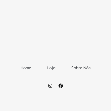
Home
Loja
Sobre Nós