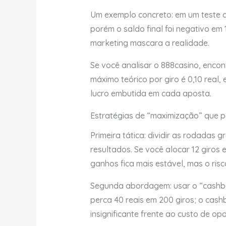
Um exemplo concreto: em um teste de
porém o saldo final foi negativo e
marketing mascara a realidade.
Se você analisar o 888casino, encon
máximo teórico por giro é 0,10 real
lucro embutida em cada aposta.
Estratégias de “maximização” que 
Primeira tática: dividir as rodadas g
resultados. Se você alocar 12 giros 
ganhos fica mais estável, mas o risc
Segunda abordagem: usar o “cashb
perca 40 reais em 200 giros; o cas
insignificante frente ao custo de o