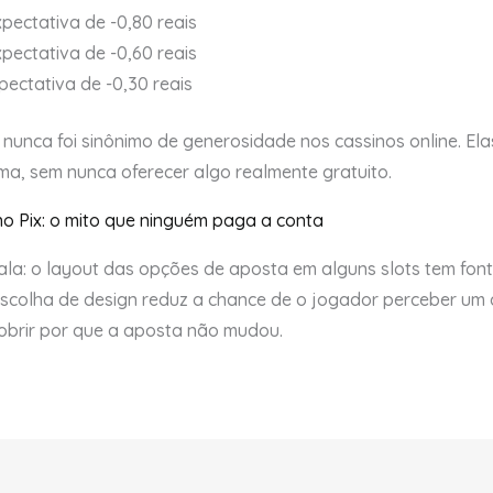
xpectativa de -0,80 reais
xpectativa de -0,60 reais
pectativa de -0,30 reais
” nunca foi sinônimo de generosidade nos cassinos online. El
ma, sem nunca oferecer algo realmente gratuito.
o Pix: o mito que ninguém paga a conta
a: o layout das opções de aposta em alguns slots tem fon
 escolha de design reduz a chance de o jogador perceber um 
obrir por que a aposta não mudou.