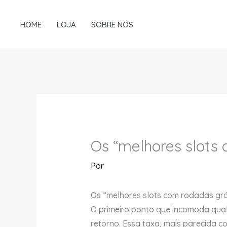
Ir
para
HOME
LOJA
SOBRE NÓS
o
conteúdo
Os “melhores slots 
Por
Os “melhores slots com rodadas grá
O primeiro ponto que incomoda qual
retorno. Essa taxa, mais parecida 