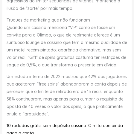
agressivos ao limitar sequências de vitórias, mantendo a
ilusão de “sorte” por mais tempo.
Truques de marketing que não funcionam
Quando um cassino menciona “VIP” como se fosse um
convite para o Olimpo, o que ele realmente oferece é um
suntuoso lounge de cassino que tem a mesma qualidade de
um motel recém-pintado: aparência chamativa, mas sem
valor real. “Gift” de spins gratuitos costuma ter restrições de
saque de 0,5%, o que transforma o presente em dívida.
Um estudo interno de 2022 mostrou que 42% dos jogadores
que aceitaram “free spins” abandonaram a conta depois de
perceber que o limite de retirada era de 15 reais, enquanto
58% continuaram, mas apenas para cumprir o requisito de
aposta de 40 vezes o valor dos spins, o que praticamente
anula a “gratuidade”.
10 rodadas grátis sem depósito cassino: O mito que ainda
paga a conta