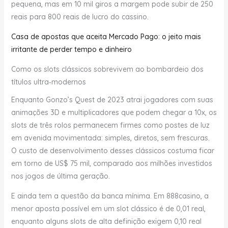
pequena, mas em 10 mil giros a margem pode subir de 250
reais para 800 reais de lucro do cassino.
Casa de apostas que aceita Mercado Pago: o jeito mais
irritante de perder tempo e dinheiro
Como os slots clássicos sobrevivem ao bombardeio dos
títulos ultra‑modernos
Enquanto Gonzo’s Quest de 2023 atrai jogadores com suas
animações 3D e multiplicadores que podem chegar a 10x, os
slots de três rolos permanecem firmes como postes de luz
em avenida movimentada: simples, diretos, sem frescuras.
O custo de desenvolvimento desses clássicos costuma ficar
em torno de US$ 75 mil, comparado aos milhões investidos
nos jogos de última geração.
E ainda tem a questão da banca mínima. Em 888casino, a
menor aposta possível em um slot clássico é de 0,01 real,
enquanto alguns slots de alta definição exigem 0,10 real