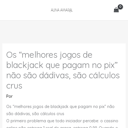
Ir
para
o
conteúdo
Os “melhores jogos de
blackjack que pagam no pix”
não são dádivas, são cálculos
crus
Por
Os “melhores jogos de blackjack que pagam no pix” não
são dádivas, são cálculos crus
O primeiro problema que todo iniciador percebe: o cassino