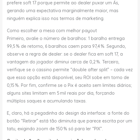
prefere soft 17 porque permite ao dealer puxar um Ás,
gerando uma expectativa marginalmente maior, mas
ninguém explica isso nos termos de marketing.
Como escolher a mesa com melhor payout
Primeiro, avalie o número de baralhos: 1 baralho entrega
99,5 % de retorno, 6 baralhos caem para 97,4 %. Segundo,
observe a regra de dealer: se o dealer fica em soft 17, a
vantagem do jogador diminui cerca de 0,2 %. Terceiro,
verifique se o cassino permite “double after split” – cada vez
que essa opção está disponível, seu ROI sobe em torno de
0,15 %. Por fim, confirme se o Pix é aceito sem limites diários;
alguns sites limitam em 5 mil reais por dia, forçando
múltiplos saques e acumulando taxas.
E, claro, há a pegadinha do design da interface: a fonte do
botão “Retirar” está tão diminuta que parece escrita por um
tatu, exigindo zoom de 150 % só para ler “PIX”.