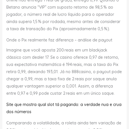
online não entrega 1 real de graça, entrega 0,99. Quando o
Betano anuncia “VIP” com suposto retorno de 98,5 % ao
jogador, o número real de lucro líquido para o operador
ainda supera 1,5 % por rodada, mesmo antes de considerar
a taxa de transação do Pix (aproximadamente 0,5 %).
Onde o Pix realmente faz diferença – análise de payout
Imagine que você aposta 200 reais em um blackjack
clássico com dealer 17. Se o casino oferece 0,97 de retorno,
sua expectativa matemática é 194 reais, mas a taxa do Pix
retira 0,99, deixando 193,01. Já no 888casino, o payout pode
chegar a 0,99, mas a taxa fixa de 2 reais por saque anula
qualquer vantagem superior a 0,001. Assim, a diferença
entre 0,97 e 0,99 pode custar 2 reais em um único saque.
Site que mostra qual slot tá pagando: a verdade nua e crua
dos números
Comparando a volatilidade, a roleta ainda tem variação de