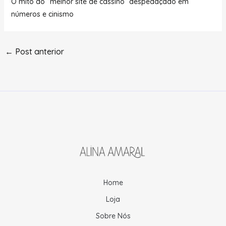
O mito do “melhor site de cassino” despedaçado em
números e cinismo
←
Post anterior
Home
Loja
Sobre Nós