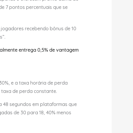
 de 7 pontos percentuais que se
de jogadores recebendo bônus de 10
s”.
realmente entrega 0,5% de vantagem
30%, e a taxa horária de perda
taxa de perda constante.
ra 48 segundos em plataformas que
jogadas de 30 para 18, 40% menos