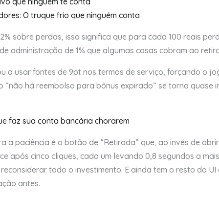
tivo que ninguém te conta
ores: O truque frio que ninguém conta
2% sobre perdas, isso significa que para cada 100 reais per
 de administração de 1% que algumas casas cobram ao retira
u a usar fontes de 9pt nos termos de serviço, forçando o jo
omo “não há reembolso para bônus expirado” se torna quase
que faz sua conta bancária chorarem
ira a paciência é o botão de “Retirada” que, ao invés de abr
 após cinco cliques, cada um levando 0,8 segundos a mais
 reconsiderar todo o investimento. E ainda tem o resto do U
ação antes.