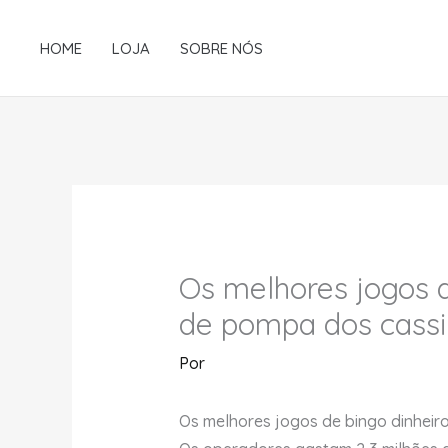
Ir
para
HOME
LOJA
SOBRE NÓS
o
conteúdo
Os melhores jogos d
de pompa dos cass
Por
Os melhores jogos de bingo dinheir