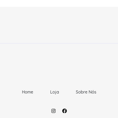
Home
Loja
Sobre Nós