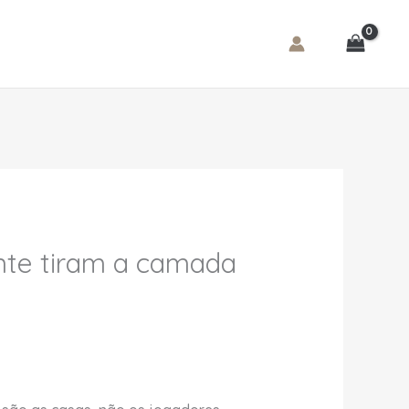
ente tiram a camada