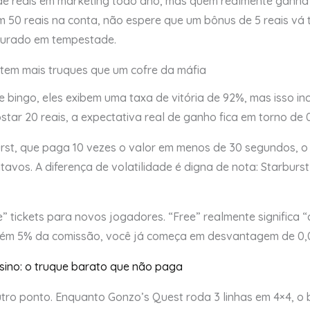
de reais em marketing todo ano, mas quem realmente ganha
m 50 reais na conta, não espere que um bônus de 5 reais vá 
 furado em tempestade.
 tem mais truques que um cofre da máfia
 bingo, eles exibem uma taxa de vitória de 92%, mas isso in
tar 20 reais, a expectativa real de ganho fica em torno de 0
st, que paga 10 vezes o valor em menos de 30 segundos, o 
avos. A diferença de volatilidade é digna de nota: Starburst
e” tickets para novos jogadores. “Free” realmente significa 
 retém 5% da comissão, você já começa em desvantagem de 0,00
sino: o truque barato que não paga
tro ponto. Enquanto Gonzo’s Quest roda 3 linhas em 4×4, o b