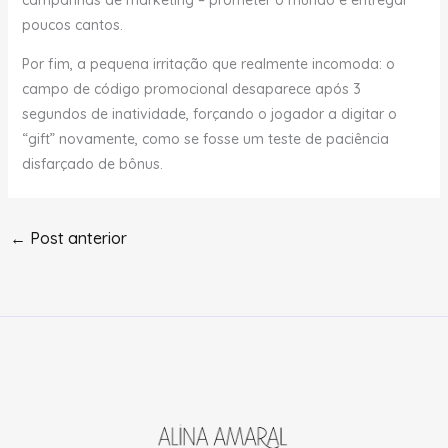
campanhas de marketing – prometer o mundo e entregar
poucos cantos.
Por fim, a pequena irritação que realmente incomoda: o
campo de código promocional desaparece após 3
segundos de inatividade, forçando o jogador a digitar o
“gift” novamente, como se fosse um teste de paciência
disfarçado de bônus.
←
Post anterior