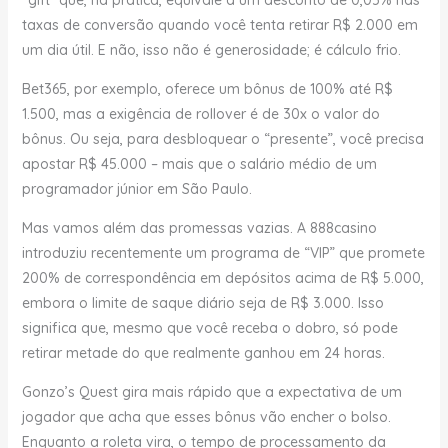
“gift” que, na prática, equivale a um desconto de 0,05% nas
taxas de conversão quando você tenta retirar R$ 2.000 em
um dia útil. E não, isso não é generosidade; é cálculo frio.
Bet365, por exemplo, oferece um bônus de 100% até R$
1.500, mas a exigência de rollover é de 30x o valor do
bônus. Ou seja, para desbloquear o “presente”, você precisa
apostar R$ 45.000 – mais que o salário médio de um
programador júnior em São Paulo.
Mas vamos além das promessas vazias. A 888casino
introduziu recentemente um programa de “VIP” que promete
200% de correspondência em depósitos acima de R$ 5.000,
embora o limite de saque diário seja de R$ 3.000. Isso
significa que, mesmo que você receba o dobro, só pode
retirar metade do que realmente ganhou em 24 horas.
Gonzo’s Quest gira mais rápido que a expectativa de um
jogador que acha que esses bônus vão encher o bolso.
Enquanto a roleta vira, o tempo de processamento da