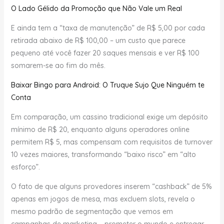
O Lado Gélido da Promoção que Não Vale um Real
E ainda tem a “taxa de manutenção” de R$ 5,00 por cada
retirada abaixo de R$ 100,00 – um custo que parece
pequeno até você fazer 20 saques mensais e ver R$ 100
somarem-se ao fim do mês.
Baixar Bingo para Android: O Truque Sujo Que Ninguém te
Conta
Em comparação, um cassino tradicional exige um depósito
mínimo de R$ 20, enquanto alguns operadores online
permitem R$ 5, mas compensam com requisitos de turnover
10 vezes maiores, transformando “baixo risco” em “alto
esforço”.
O fato de que alguns provedores inserem “cashback” de 5%
apenas em jogos de mesa, mas excluem slots, revela o
mesmo padrão de segmentação que vemos em