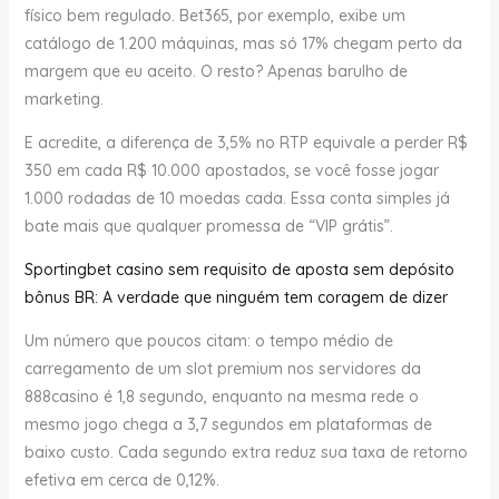
físico bem regulado. Bet365, por exemplo, exibe um
catálogo de 1.200 máquinas, mas só 17% chegam perto da
margem que eu aceito. O resto? Apenas barulho de
marketing.
E acredite, a diferença de 3,5% no RTP equivale a perder R$
350 em cada R$ 10.000 apostados, se você fosse jogar
1.000 rodadas de 10 moedas cada. Essa conta simples já
bate mais que qualquer promessa de “VIP grátis”.
Sportingbet casino sem requisito de aposta sem depósito
bônus BR: A verdade que ninguém tem coragem de dizer
Um número que poucos citam: o tempo médio de
carregamento de um slot premium nos servidores da
888casino é 1,8 segundo, enquanto na mesma rede o
mesmo jogo chega a 3,7 segundos em plataformas de
baixo custo. Cada segundo extra reduz sua taxa de retorno
efetiva em cerca de 0,12%.