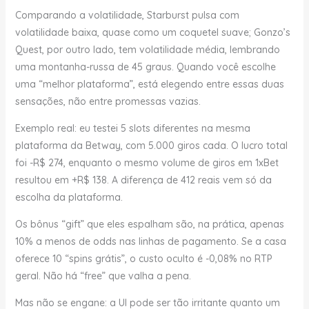
Comparando a volatilidade, Starburst pulsa com
volatilidade baixa, quase como um coquetel suave; Gonzo’s
Quest, por outro lado, tem volatilidade média, lembrando
uma montanha-russa de 45 graus. Quando você escolhe
uma “melhor plataforma”, está elegendo entre essas duas
sensações, não entre promessas vazias.
Exemplo real: eu testei 5 slots diferentes na mesma
plataforma da Betway, com 5.000 giros cada. O lucro total
foi -R$ 274, enquanto o mesmo volume de giros em 1xBet
resultou em +R$ 138. A diferença de 412 reais vem só da
escolha da plataforma.
Os bônus “gift” que eles espalham são, na prática, apenas
10% a menos de odds nas linhas de pagamento. Se a casa
oferece 10 “spins grátis”, o custo oculto é -0,08% no RTP
geral. Não há “free” que valha a pena.
Mas não se engane: a UI pode ser tão irritante quanto um