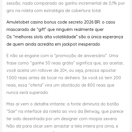
sessão; nada comparado ao ganho incremental de 0,1% por
giro na roleta com estratégia de cobertura total.
Amuletobet casino bonus code secreto 2026 BR: o caos
mascarado de “gift” que ninguém realmente quer
Os “melhores slots alta volatilidade” são a única esperança
de quem ainda acredita em jackpot inesperado
E não se engane com a “promoção de aniversário”. Uma
frase como “ganhe 50 reais grátis” significa que, ao aceitar,
você aceita um rollover de 20×, ou seja, precisa apostar
1.000 reais antes de tocar no dinheiro. Se você só tem 200
reais, essa “oferta” vira um obstáculo de 800 reais que
nunca será superado.
Mas aí vem o detalhe irritante: a fonte diminuta do botão
“Sair” na interface da roleta ao vivo da Betway, que parece
ter sido desenhada por um designer com miopia severa.
Não dá para clicar sem arrastar a tela inteira pra cima, e