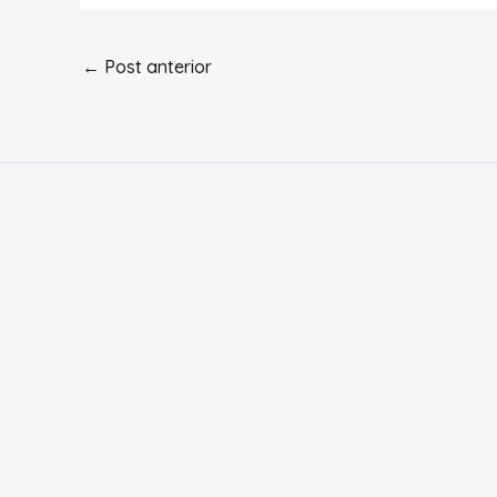
←
Post anterior