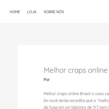
Ir
para
HOME
LOJA
SOBRE NÓS
o
conteúdo
Melhor craps online
Por
Melhor craps online Brasil: o caos 
Se você ainda acredita que o “melho
de fuga em um labirinto de 7×7 sem m