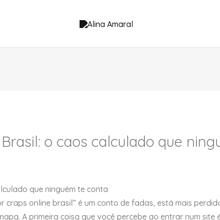
 Brasil: o caos calculado que nin
calculado que ninguém te conta
r craps online brasil” é um conto de fadas, está mais perd
apa. A primeira coisa que você percebe ao entrar num site é 