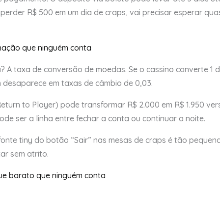
perder R$ 500 em um dia de craps, vai precisar esperar qu
ganação que ninguém conta
? A taxa de conversão de moedas. Se o cassino converte 1 dó
 desaparece em taxas de câmbio de 0,03.
eturn to Player) pode transformar R$ 2.000 em R$ 1.950 ver
e ser a linha entre fechar a conta ou continuar a noite.
 fonte tiny do botão “Sair” nas mesas de craps é tão pequen
ar sem atrito.
que barato que ninguém conta