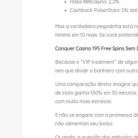
Rake 888casino: 2,2%
Cashback PokerStars: 5% até
Mas a verdadeira pegadinha está nos
mínimo em 10 reais. Se você pretende 
Conquer Casino 195 Free Spins Sem
Because o “VIP treatment” de algun
tem que dividir o banheiro com outra
Uma comparação direta: imagine qu
de slots ganha 150% em 30 minutos. 
com muito mais estresse.
E não se engane com a promessa de 
não alimentam seu bolso.
Or ainda, a questão dos métodos de 