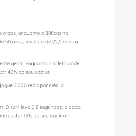
e craps, enquanto a 888casino
e 50 reais, você perde 22,5 reais a
ente gentíl. Enquanto a roleta pode
ar 40% do seu capital.
ogue 2.000 reais por mês; o
t. O spin leva 0,8 segundos; o dado
e custar 15% do seu bankroll.