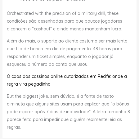
Orchestrated with the precision of a military drill, these
condições são desenhadas para que poucos jogadores
alcancem o “cashout” e ainda menos mantenham lucro.
Além do mais, o suporte ao cliente costuma ser mais lento
que fila de banco em dia de pagamento: 48 horas para
responder um ticket simples, enquanto o jogador já
esqueceu o número da conta que usou.
O caos dos cassinos online autorizados em Recife: onde a
regra vira pegadinha
But the biggest joke, sem dúvida, é a fonte de texto
diminuta que alguns sites usam para explicar que “o bônus
pode expirar após 7 dias de inatividade”. A letra tamanho 8
parece feita para impedir que alguém realmente leia as
regras.