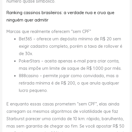
número quase simbólico.
Ranking cassinos brasileiros: a verdade nua e crua que
ninguém quer admitir
Marcas que realmente oferecem “sem CPF”
Bet365 – oferece um depósito mínimo de R$ 20 sem
exigir cadastro completo, porém a taxa de rollover é
de 30x.
PokerStars – aceita apenas e‑mail para criar conta,
mas impõe um limite de saque de R$ 1.000 por mês.
888casino – permite jogar como convidado, mas a
retirada mínima é de R$ 200, o que anula qualquer
lucro pequeno.
E enquanto essas casas prometem “sem CPF”, elas ainda
carregam os mesmos algoritmos de volatilidade que faz
Starburst parecer uma corrida de 10 km: rápido, barulhento,
mas sem garantia de chegar ao fim. Se você apostar R$ 50