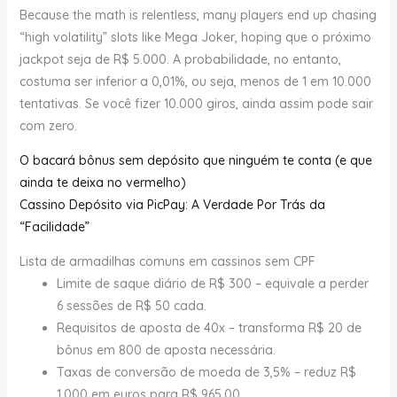
Because the math is relentless, many players end up chasing
“high volatility” slots like Mega Joker, hoping que o próximo
jackpot seja de R$ 5.000. A probabilidade, no entanto,
costuma ser inferior a 0,01%, ou seja, menos de 1 em 10.000
tentativas. Se você fizer 10.000 giros, ainda assim pode sair
com zero.
O bacará bônus sem depósito que ninguém te conta (e que
ainda te deixa no vermelho)
Cassino Depósito via PicPay: A Verdade Por Trás da
“Facilidade”
Lista de armadilhas comuns em cassinos sem CPF
Limite de saque diário de R$ 300 – equivale a perder
6 sessões de R$ 50 cada.
Requisitos de aposta de 40x – transforma R$ 20 de
bônus em 800 de aposta necessária.
Taxas de conversão de moeda de 3,5% – reduz R$
1.000 em euros para R$ 965,00.