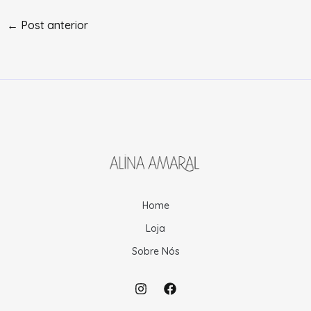
←
Post anterior
Home
Loja
Sobre Nós