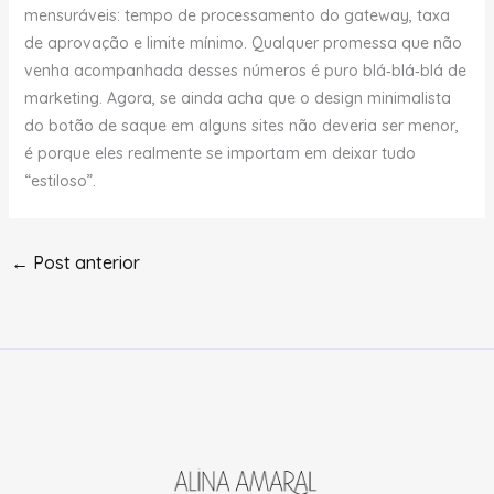
mensuráveis: tempo de processamento do gateway, taxa
de aprovação e limite mínimo. Qualquer promessa que não
venha acompanhada desses números é puro blá‑blá‑blá de
marketing. Agora, se ainda acha que o design minimalista
do botão de saque em alguns sites não deveria ser menor,
é porque eles realmente se importam em deixar tudo
“estiloso”.
←
Post anterior