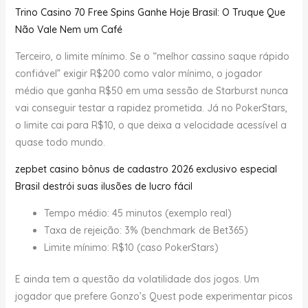
Trino Casino 70 Free Spins Ganhe Hoje Brasil: O Truque Que
Não Vale Nem um Café
Terceiro, o limite mínimo. Se o “melhor cassino saque rápido
confiável” exigir R$200 como valor mínimo, o jogador
médio que ganha R$50 em uma sessão de Starburst nunca
vai conseguir testar a rapidez prometida. Já no PokerStars,
o limite cai para R$10, o que deixa a velocidade acessível a
quase todo mundo.
zepbet casino bônus de cadastro 2026 exclusivo especial
Brasil destrói suas ilusões de lucro fácil
Tempo médio: 45 minutos (exemplo real)
Taxa de rejeição: 3% (benchmark de Bet365)
Limite mínimo: R$10 (caso PokerStars)
E ainda tem a questão da volatilidade dos jogos. Um
jogador que prefere Gonzo’s Quest pode experimentar picos