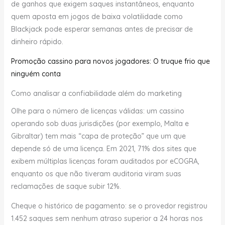
de ganhos que exigem saques instantâneos, enquanto
quem aposta em jogos de baixa volatilidade como
Blackjack pode esperar semanas antes de precisar de
dinheiro rápido.
Promoção cassino para novos jogadores: O truque frio que
ninguém conta
Como analisar a confiabilidade além do marketing
Olhe para o número de licenças válidas: um cassino
operando sob duas jurisdições (por exemplo, Malta e
Gibraltar) tem mais “capa de proteção” que um que
depende só de uma licença. Em 2021, 71% dos sites que
exibem múltiplas licenças foram auditados por eCOGRA,
enquanto os que não tiveram auditoria viram suas
reclamações de saque subir 12%.
Cheque o histórico de pagamento: se o provedor registrou
1.452 saques sem nenhum atraso superior a 24 horas nos