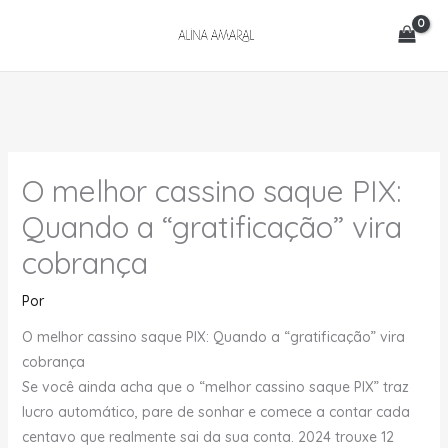
Ir
para
o
conteúdo
O melhor cassino saque PIX:
Quando a “gratificação” vira
cobrança
Por
O melhor cassino saque PIX: Quando a “gratificação” vira
cobrança
Se você ainda acha que o “melhor cassino saque PIX” traz
lucro automático, pare de sonhar e comece a contar cada
centavo que realmente sai da sua conta. 2024 trouxe 12