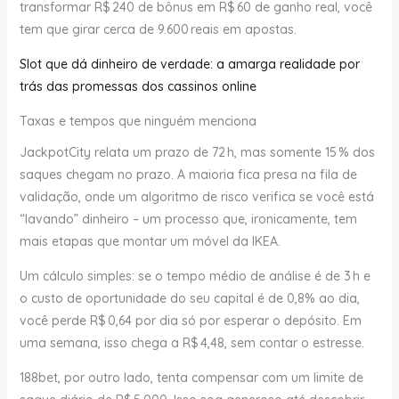
transformar R$ 240 de bônus em R$ 60 de ganho real, você
tem que girar cerca de 9.600 reais em apostas.
Slot que dá dinheiro de verdade: a amarga realidade por
trás das promessas dos cassinos online
Taxas e tempos que ninguém menciona
JackpotCity relata um prazo de 72 h, mas somente 15 % dos
saques chegam no prazo. A maioria fica presa na fila de
validação, onde um algoritmo de risco verifica se você está
“lavando” dinheiro – um processo que, ironicamente, tem
mais etapas que montar um móvel da IKEA.
Um cálculo simples: se o tempo médio de análise é de 3 h e
o custo de oportunidade do seu capital é de 0,8% ao dia,
você perde R$ 0,64 por dia só por esperar o depósito. Em
uma semana, isso chega a R$ 4,48, sem contar o estresse.
188bet, por outro lado, tenta compensar com um limite de