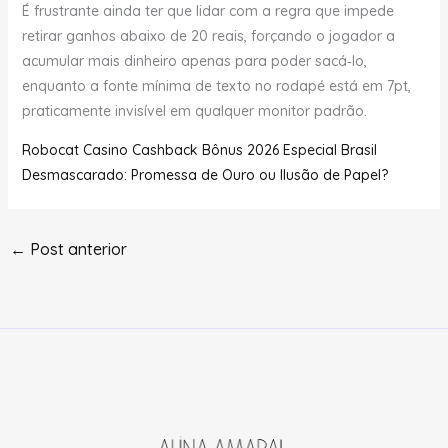
É frustrante ainda ter que lidar com a regra que impede
retirar ganhos abaixo de 20 reais, forçando o jogador a
acumular mais dinheiro apenas para poder sacá‑lo,
enquanto a fonte mínima de texto no rodapé está em 7pt,
praticamente invisível em qualquer monitor padrão.
Robocat Casino Cashback Bônus 2026 Especial Brasil
Desmascarado: Promessa de Ouro ou Ilusão de Papel?
←
Post anterior