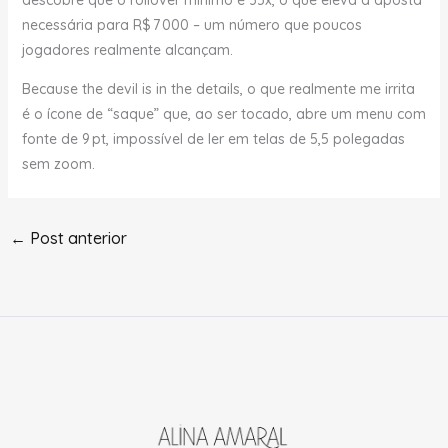
descobre que o rollover mínimo é 35x, o que eleva a aposta
necessária para R$ 7 000 – um número que poucos
jogadores realmente alcançam.
Because the devil is in the details, o que realmente me irrita
é o ícone de “saque” que, ao ser tocado, abre um menu com
fonte de 9 pt, impossível de ler em telas de 5,5 polegadas
sem zoom.
←
Post anterior