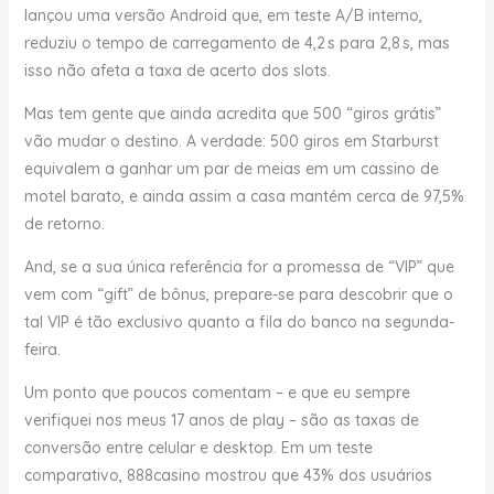
lançou uma versão Android que, em teste A/B interno,
reduziu o tempo de carregamento de 4,2 s para 2,8 s, mas
isso não afeta a taxa de acerto dos slots.
Mas tem gente que ainda acredita que 500 “giros grátis”
vão mudar o destino. A verdade: 500 giros em Starburst
equivalem a ganhar um par de meias em um cassino de
motel barato, e ainda assim a casa mantém cerca de 97,5%
de retorno.
And, se a sua única referência for a promessa de “VIP” que
vem com “gift” de bônus, prepare-se para descobrir que o
tal VIP é tão exclusivo quanto a fila do banco na segunda-
feira.
Um ponto que poucos comentam – e que eu sempre
verifiquei nos meus 17 anos de play – são as taxas de
conversão entre celular e desktop. Em um teste
comparativo, 888casino mostrou que 43% dos usuários