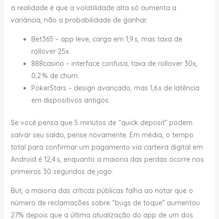
a realidade é que a volatilidade alta só aumenta a
variância, não a probabilidade de ganhar.
Bet365 – app leve, carga em 1,9 s, mas taxa de
rollover 25x.
888casino – interface confusa, taxa de rollover 30x,
0,2 % de churn.
PokerStars – design avançado, mas 1,6 s de latência
em dispositivos antigos.
Se você pensa que 5 minutos de “quick deposit” podem
salvar seu saldo, pense novamente. Em média, o tempo
total para confirmar um pagamento via carteira digital em
Android é 12,4 s, enquanto a maioria das perdas ocorre nos
primeiros 30 segundos de jogo.
But, a maioria das críticas públicas falha ao notar que o
número de reclamações sobre “bugs de toque” aumentou
27% depois que a última atualização do app de um dos