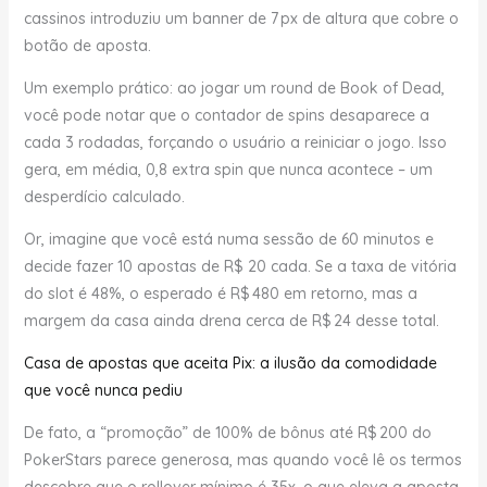
cassinos introduziu um banner de 7 px de altura que cobre o
botão de aposta.
Um exemplo prático: ao jogar um round de Book of Dead,
você pode notar que o contador de spins desaparece a
cada 3 rodadas, forçando o usuário a reiniciar o jogo. Isso
gera, em média, 0,8 extra spin que nunca acontece – um
desperdício calculado.
Or, imagine que você está numa sessão de 60 minutos e
decide fazer 10 apostas de R$ 20 cada. Se a taxa de vitória
do slot é 48%, o esperado é R$ 480 em retorno, mas a
margem da casa ainda drena cerca de R$ 24 desse total.
Casa de apostas que aceita Pix: a ilusão da comodidade
que você nunca pediu
De fato, a “promoção” de 100% de bônus até R$ 200 do
PokerStars parece generosa, mas quando você lê os termos