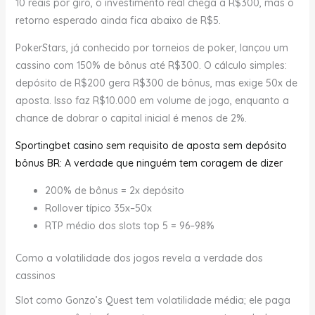
10 reais por giro, o investimento real chega a R$300, mas o
retorno esperado ainda fica abaixo de R$5.
PokerStars, já conhecido por torneios de poker, lançou um
cassino com 150% de bônus até R$300. O cálculo simples:
depósito de R$200 gera R$300 de bônus, mas exige 50x de
aposta. Isso faz R$10.000 em volume de jogo, enquanto a
chance de dobrar o capital inicial é menos de 2%.
Sportingbet casino sem requisito de aposta sem depósito
bônus BR: A verdade que ninguém tem coragem de dizer
200% de bônus = 2x depósito
Rollover típico 35x–50x
RTP médio dos slots top 5 = 96–98%
Como a volatilidade dos jogos revela a verdade dos
cassinos
Slot como Gonzo’s Quest tem volatilidade média; ele paga