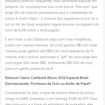
pequenos prêmios frequentes, mas raramente explode em
jackpots. Se compararmos isso a um bônus “free spin” que
exige 20x de rollover, percebemos que a volatilidade do
bônus é muito maior – a maioria dos jogadores nunca vê a
luz no fim do túnel, enquanto alguns poucos conseguem um
lucro de 0,2% sobre o total jogado.
E tem mais: o slot Starburst paga com mais frequência,
porém em valores menores. Se você apostar R$5 em cada
rodada, pode ganhar até R$50 em uma sequência de 10
vitórias, mas o bônus associado a “gift” da casa exige que
você jogue 500 vezes R$5, totalizando R$2.500 de risco
para um ganho potencial de R.
Robocat Casino Cashback Bônus 2026 Especial Brasil
Desmascarado: Promessa de Ouro ou Ilusão de Papel?
Comparando os dois, a taxa de retorno efetiva do bônus
chega a 0,48%, enquanto o slot entrega 97,6% de RTP. Esse
descompasso é a base da estratégia de marketing: eles