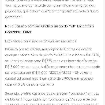
tiram proveito da falta de compreensão matemática dos
jogadores, que acham que “ganhar grátis” equivale a “lucro
garantido”.
Novo Cassino com Pix: Onde a Ilusão do “VIP” Encontra a
Realidade Brutal
Estratégias para não se afogar em requisitos
Primeiro passo: calcule seu próprio ROI antes de aceitar
qualquer oferta. Se o depósito for R$150 e o bônus for 150%,
seu bankroll sobe para R$375, mas o rollover de 40x exige
R$15.000 em apostas. A diferença entre risco e retorno pode
ser expressa por (R$15.000‑R$375)/R$375 ≈ 39 vezes o
capital adicional. Isso é um salto de 3.900% em risco por
apenas 0,5% de potencial lucro.
Segundo, prefira cassinos que ofereçam “cashback” em vez
de bônus inflacionados. Um cashback de 5% sobre perdas