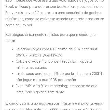
Isso impede que você use a alta volatilidade de jogos como
Book of Dead para dobrar seu bankroll em poucos minutos.
Em vez disso, você fica preso a uma sequência de ganhos
minúsculos, como se estivesse usando um garfo para cortar
carne de um boi.
Estratégias cinicamente realistas para quem ainda quer
tentar
Selecione jogos com RTP acima de 95%: Starburst
(96,1%), Gonzo’s Quest (96%).
Calcule o wagering: bônus ÷ requisito = aposta
mínima necessária.
Limite suas perdas em 5% do bankroll: se tem 200R$,
não jogue mais que 10R$ por sessão.
Evite “VIP” e “gift” de marketing; lembre‑se de que
“free” não significa sem custo.
E, ainda assim, algumas pessoas insistem em jogar apenas
por orgulho. Elas entram na 888casino para usar 100 spins