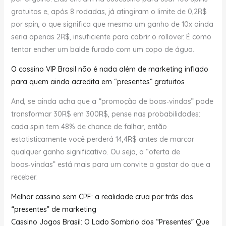
gratuitos e, após 8 rodadas, já atingiram o limite de 0,2R$
por spin, o que significa que mesmo um ganho de 10x ainda
seria apenas 2R$, insuficiente para cobrir o rollover. É como
tentar encher um balde furado com um copo de água.
O cassino VIP Brasil não é nada além de marketing inflado
para quem ainda acredita em “presentes” gratuitos
And, se ainda acha que a “promoção de boas‑vindas” pode
transformar 30R$ em 300R$, pense nas probabilidades:
cada spin tem 48% de chance de falhar, então
estatisticamente você perderá 14,4R$ antes de marcar
qualquer ganho significativo. Ou seja, a “oferta de
boas‑vindas” está mais para um convite a gastar do que a
receber.
Melhor cassino sem CPF: a realidade crua por trás dos
“presentes” de marketing
Cassino Jogos Brasil: O Lado Sombrio dos “Presentes” Que