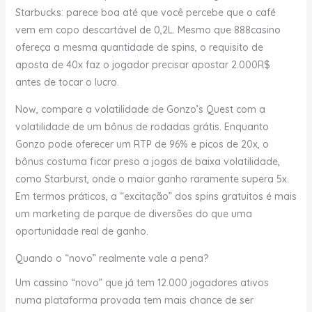
Starbucks: parece boa até que você percebe que o café
vem em copo descartável de 0,2L. Mesmo que 888casino
ofereça a mesma quantidade de spins, o requisito de
aposta de 40x faz o jogador precisar apostar 2.000R$
antes de tocar o lucro.
Now, compare a volatilidade de Gonzo’s Quest com a
volatilidade de um bônus de rodadas grátis. Enquanto
Gonzo pode oferecer um RTP de 96% e picos de 20x, o
bônus costuma ficar preso a jogos de baixa volatilidade,
como Starburst, onde o maior ganho raramente supera 5x.
Em termos práticos, a “excitação” dos spins gratuitos é mais
um marketing de parque de diversões do que uma
oportunidade real de ganho.
Quando o “novo” realmente vale a pena?
Um cassino “novo” que já tem 12.000 jogadores ativos
numa plataforma provada tem mais chance de ser