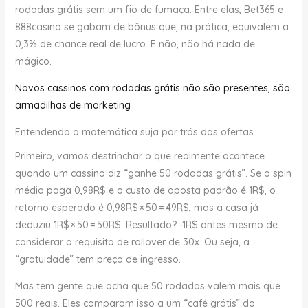
rodadas grátis sem um fio de fumaça. Entre elas, Bet365 e
888casino se gabam de bônus que, na prática, equivalem a
0,3% de chance real de lucro. E não, não há nada de
mágico.
Novos cassinos com rodadas grátis não são presentes, são
armadilhas de marketing
Entendendo a matemática suja por trás das ofertas
Primeiro, vamos destrinchar o que realmente acontece
quando um cassino diz “ganhe 50 rodadas grátis”. Se o spin
médio paga 0,98R$ e o custo de aposta padrão é 1R$, o
retorno esperado é 0,98R$ × 50 = 49R$, mas a casa já
deduziu 1R$ × 50 = 50R$. Resultado? -1R$ antes mesmo de
considerar o requisito de rollover de 30x. Ou seja, a
“gratuidade” tem preço de ingresso.
Mas tem gente que acha que 50 rodadas valem mais que
500 reais. Eles comparam isso a um “café grátis” do