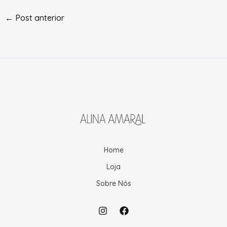
←
Post anterior
Home
Loja
Sobre Nós