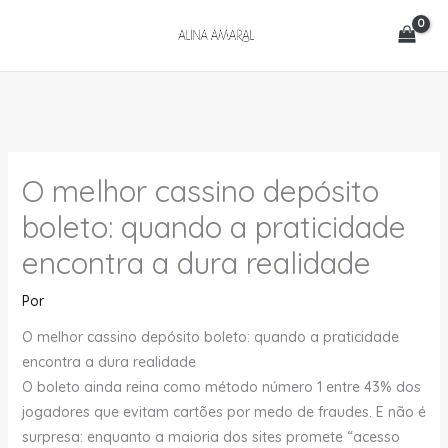
Ir
para
o
conteúdo
O melhor cassino depósito
boleto: quando a praticidade
encontra a dura realidade
Por
O melhor cassino depósito boleto: quando a praticidade
encontra a dura realidade
O boleto ainda reina como método número 1 entre 43% dos
jogadores que evitam cartões por medo de fraudes. E não é
surpresa: enquanto a maioria dos sites promete “acesso