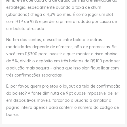
lembre‑se que cada dia de atraso diminui a efetividade da
estratégia, especialmente quando a taxa de churn
(abandono) chega a 4,3% ao mês. É como jogar um slot
com RTP de 92% e perder a primeira rodada por causa de
um boleto atrasado.
No fim das contas, a escolha entre boleto e outras
modalidades depende de números, não de promessas. Se
você tem R$300 para investir e quer manter o risco abaixo
de 5%, dividir o depósito em três boletos de R$100 pode ser
a solução mais segura – ainda que isso signifique lidar com
três confirmações separadas.
E, por favor, quem projetou o layout da tela de confirmação
do boleto? A fonte diminuta de 9 pt quase impossível de ler
em dispositivos móveis, forçando o usuário a ampliar a
página inteira apenas para conferir o número do código de
barras.