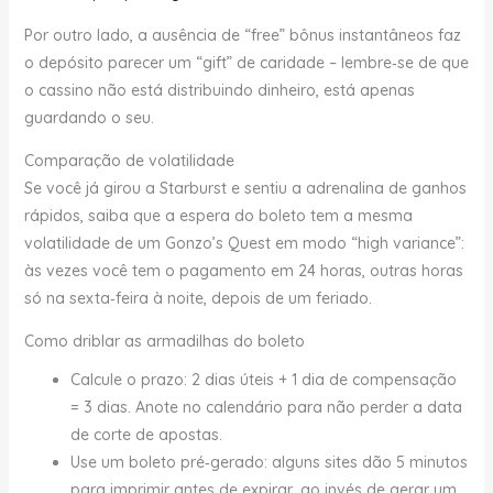
Por outro lado, a ausência de “free” bônus instantâneos faz
o depósito parecer um “gift” de caridade – lembre‑se de que
o cassino não está distribuindo dinheiro, está apenas
guardando o seu.
Comparação de volatilidade
Se você já girou a Starburst e sentiu a adrenalina de ganhos
rápidos, saiba que a espera do boleto tem a mesma
volatilidade de um Gonzo’s Quest em modo “high variance”:
às vezes você tem o pagamento em 24 horas, outras horas
só na sexta‑feira à noite, depois de um feriado.
Como driblar as armadilhas do boleto
Calcule o prazo: 2 dias úteis + 1 dia de compensação
= 3 dias. Anote no calendário para não perder a data
de corte de apostas.
Use um boleto pré‑gerado: alguns sites dão 5 minutos
para imprimir antes de expirar, ao invés de gerar um