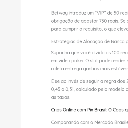
Betway introduz um “VIP” de 50 rea
obrigação de apostar 750 reais. Se
para cumprir o requisito, o que elev
Estratégias de Alocação de Banca 
Suponha que você divida os 100 reais
em video poker. O slot pode render 
roleta entrega ganhos mais estávei
E se ao invés de seguir a regra do
0,45 a 0,31, calculado pelo modelo d
as taxas.
Crips Online com Pix Brasil: O Caos
Comparando com o Mercado Brasile