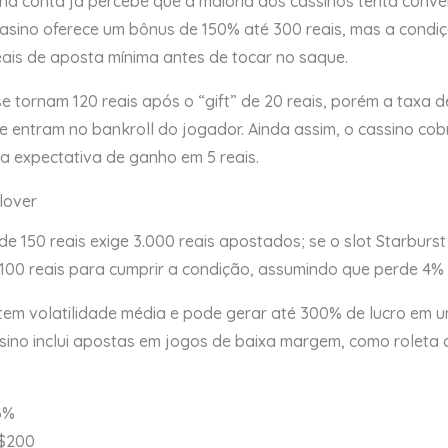
na conta já percebe que a maioria dos cassinos tenta conve
asino oferece um bônus de 150% até 300 reais, mas a condiç
eais de aposta mínima antes de tocar no saque.
e tornam 120 reais após o “gift” de 20 reais, porém a taxa
te entram no bankroll do jogador. Ainda assim, o cassino co
a expectativa de ganho em 5 reais.
lover
e 150 reais exige 3.000 reais apostados; se o slot Starbur
 100 reais para cumprir a condição, assumindo que perde 4%
m volatilidade média e pode gerar até 300% de lucro em um 
ssino inclui apostas em jogos de baixa margem, como roleta
6%
R$200