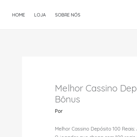
Ir
para
HOME
LOJA
SOBRE NÓS
o
conteúdo
Melhor Cassino Dep
Bônus
Por
Melhor Cassino Depósito 100 Reais