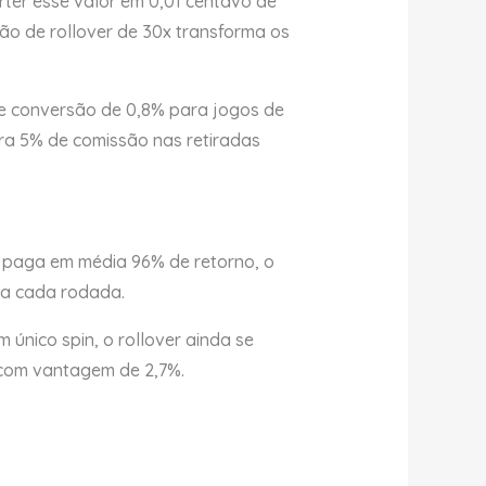
rter esse valor em 0,01 centavo de
ão de rollover de 30x transforma os
 de conversão de 0,8% para jogos de
bra 5% de comissão nas retiradas
st paga em média 96% de retorno, o
 a cada rodada.
único spin, o rollover ainda se
 com vantagem de 2,7%.