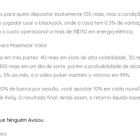
is para quem depositar exatamente 100 reais, mas a condiçã
 o jogador usar o blackjack, onde a casa tem 0,5% de vantag
a o custo operacional a mais de R$150 em energia elétrica.
para Maximizar Valor
 em três partes: 40 reais em slots de alta volatilidade, 30 re
400 reais em um dia de sorte, porém a probabilidade de alca
s, 5% ao mês, e o video poker mantém o retorno em 99%.
s 20% de banca por sessão, você apostar 10% em cada round?
e Kelly. O resultado final: ainda assim, o retorno líquido esp
 que Ninguém Avisou
iro