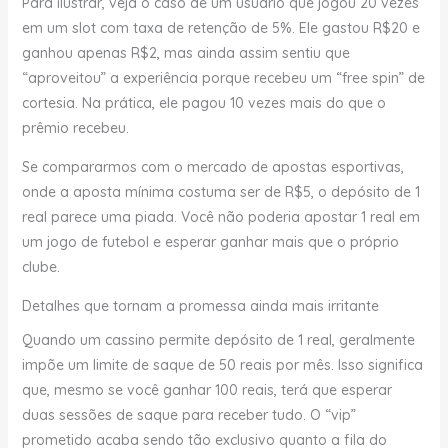
Para ilustrar, veja o caso de um usuário que jogou 20 vezes
em um slot com taxa de retenção de 5%. Ele gastou R$20 e
ganhou apenas R$2, mas ainda assim sentiu que
“aproveitou” a experiência porque recebeu um “free spin” de
cortesia. Na prática, ele pagou 10 vezes mais do que o
prêmio recebeu.
Se compararmos com o mercado de apostas esportivas,
onde a aposta mínima costuma ser de R$5, o depósito de 1
real parece uma piada. Você não poderia apostar 1 real em
um jogo de futebol e esperar ganhar mais que o próprio
clube.
Detalhes que tornam a promessa ainda mais irritante
Quando um cassino permite depósito de 1 real, geralmente
impõe um limite de saque de 50 reais por mês. Isso significa
que, mesmo se você ganhar 100 reais, terá que esperar
duas sessões de saque para receber tudo. O “vip”
prometido acaba sendo tão exclusivo quanto a fila do