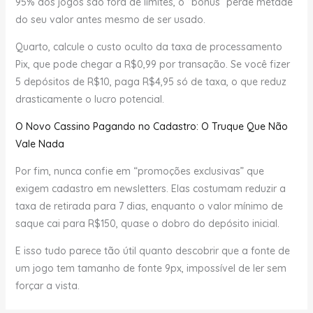
95% dos jogos são fora de limites, o “bônus” perde metade
do seu valor antes mesmo de ser usado.
Quarto, calcule o custo oculto da taxa de processamento
Pix, que pode chegar a R$0,99 por transação. Se você fizer
5 depósitos de R$10, paga R$4,95 só de taxa, o que reduz
drasticamente o lucro potencial.
O Novo Cassino Pagando no Cadastro: O Truque Que Não
Vale Nada
Por fim, nunca confie em “promoções exclusivas” que
exigem cadastro em newsletters. Elas costumam reduzir a
taxa de retirada para 7 dias, enquanto o valor mínimo de
saque cai para R$150, quase o dobro do depósito inicial.
E isso tudo parece tão útil quanto descobrir que a fonte de
um jogo tem tamanho de fonte 9px, impossível de ler sem
forçar a vista.