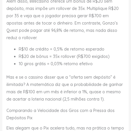
Além disso, 888casino oferece um bônus de R$20 sem
depósito, mas impõe um rollover de 35x. Multiplique R$20
por 35 e veja que o jogador precisa gerar R$700 em
apostas antes de tocar o dinheiro. Em contraste, Gonzo’s
Quest pode pagar até 96,8% de retorno, mas nada disso
reduz o rollover.
R$10 de crédito = 0,5% de retorno esperado
R$20 de bônus = 35x rollover (R$700 exigidos)
10 giros grátis = 0,03% retorno efetivo
Mas e se o cassino disser que a “oferta sem depósito” é
ilimitada? A matemática diz que a probabilidade de ganhar
mais de R$100 em um mês é inferior a 1%, quase o mesmo
de acertar a loteria nacional (2,5 milhões contra 1).
Comparando a Velocidade dos Giros com a Pressa dos
Depósitos Pix
Eles alegam que o Pix acelera tudo, mas na prática o tempo