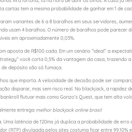
ônus vira fortuna, tá na hora de abrir os olhos. A casa já
ta cartas tem a mesma probabilidade de ganhar em 1 de ca
raram variantes de 6 a 8 baralhos em seus servidores, aum
nda usam 4 baralhos. O número de baralhos pode parecer d
isíveis em aproximadamente 0,03%.
m aposta de R$100 cada. Em um cenário “ideal” a expectat
 strategy” você corta 0,5% da vantagem da casa, trazendo a
% de depósito são só fumaça.
hos que importa. A velocidade de decisão pode ser compara
ração disparar, mas sem risco real. No blackjack, a rapidez 
bankroll flutuar mais como Gonzo’s Quest, que tem alta vola
almente entrega
melhor blackjack online brasil
ia. Uma latência de 120ms já duplica a probabilidade de err
dor (RTP) divulgada pelos sites costuma ficar entre 99,10% 