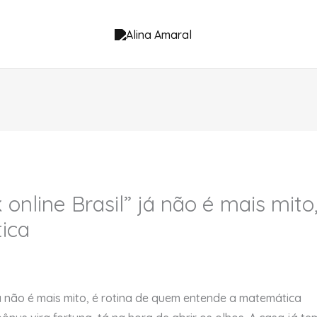
 online Brasil” já não é mais mito
ica
já não é mais mito, é rotina de quem entende a matemática