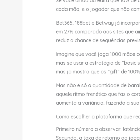
Se você ainda acredita que 10% de b
cada mão, e o jogador que não con
Bet365, 188bet e Betway já incorpo
em 27% comparado aos sites que ai
reduz a chance de sequências prev
Imagine que você joga 1000 mãos co
mas se usar a estratégia de “basic
mas já mostra que os “gift” de 100
Mas não é só a quantidade de baral
aquele ritmo frenético que faz o co
aumenta a variância, fazendo a sua 
Como escolher a plataforma que re
Primeiro número a observar: latênc
Segundo, a taxa de retorno ao joga