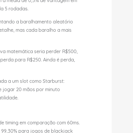
 tem a média de 0,5% de vantagem em
da 5 rodadas.
entando a baralhamento aleatório
etalhe, mas cada baralho a mais
iva matemática seria perder R$500,
 perda para R$250. Ainda é perda,
da a um slot como Starburst:
de jogar 20 mãos por minuto
tilidade.
o de timing em comparação com 60ms.
e 99,30% para jogos de blackjack