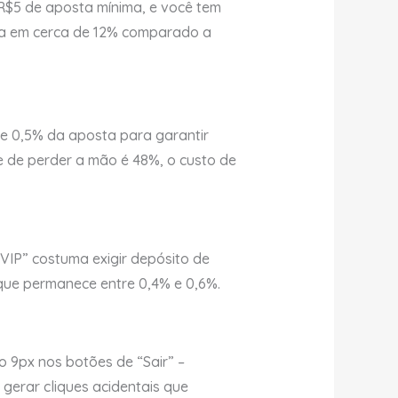
R$5 de aposta mínima, e você tem
ncia em cerca de 12% comparado a
e 0,5% da aposta para garantir
e de perder a mão é 48%, o custo de
VIP” costuma exigir depósito de
 que permanece entre 0,4% e 0,6%.
o 9px nos botões de “Sair” –
 gerar cliques acidentais que