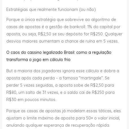
Estratégias que realmente funcionam (ou não)
Porque a única estratégia que sobrevive ao algoritmo de
casas de apostas é a gestão de bankroll: 1% do capital por
aposta, ou seja, R$2,50 se seu depósito for R$250. Qualquer
desvios maiores aumentam a chance de ruína em 5 vezes.
O caos do cassino legalizado Brasil: como a regulação
transforma o jogo em cálculo frio
But a maioria dos jogadores ignora esse cálculo e dobra a
aposta após cada perda – a famosa “martingale”. Se
perder 5 vezes seguidas, a aposta sobe de R$2,50 para
R$80, um salto de 31 vezes, e o saldo cai de R$250 para
R$30 em poucos minutos.
Porque as casas de apostas já modelam essas táticas, eles
ajustam o limite máximo de aposta para 50× o valor inicial,
anulando qualquer esperança de recuperação rápida.