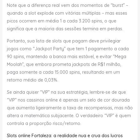
Note que a diferença real vem dos momentos de “burst” –
quando a slot explode com vitórias múltiplas – mas esses
picos ocorrem em média 1 a cada 3.200 spins, o que
significa que a maioria das sessões termina em perdas.
Portanto, sua lista de slots que pagam deve privilegiar
jogos como “Jackpot Party” que tem 1 pagamento a cada
90 spins, mantendo a banca mais estável, e evitar “Mega
Moolah”, que embora prometa jackpots de R$1 milhão,
paga somente a cada 15.000 spins, resultando em um
retorno médio de 0,03%.
Se ainda quiser “VIP” na sua estratégia, lembre-se de que
“VIP” nos cassinos online é apenas um selo de cor dourada
que aumenta ligeiramente a taxa de recompensas, mas não
altera a matemática subjacente. O verdadeiro “VIP” é quem
controla a proporção risco/retorno.
Slots online Fortaleza: a realidade nua e crua dos lucros