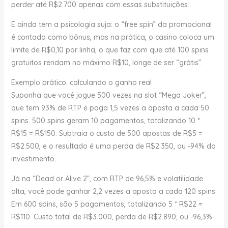
perder até R$2.700 apenas com essas substituições.
E ainda tem a psicologia suja: o “free spin” da promocional
é contado como bônus, mas na prática, o casino coloca um
limite de R$0,10 por linha, o que faz com que até 100 spins
gratuitos rendam no máximo R$10, longe de ser “grátis”.
Exemplo prático: calculando o ganho real
Suponha que você jogue 500 vezes na slot “Mega Joker”,
que tem 93% de RTP e paga 1,5 vezes a aposta a cada 50
spins. 500 spins geram 10 pagamentos, totalizando 10 *
R$15 = R$150. Subtraia o custo de 500 apostas de R$5 =
R$2.500, e o resultado é uma perda de R$2.350, ou -94% do
investimento.
Já na “Dead or Alive 2”, com RTP de 96,5% e volatilidade
alta, você pode ganhar 2,2 vezes a aposta a cada 120 spins.
Em 600 spins, são 5 pagamentos, totalizando 5 * R$22 =
R$110. Custo total de R$3.000, perda de R$2.890, ou -96,3%.