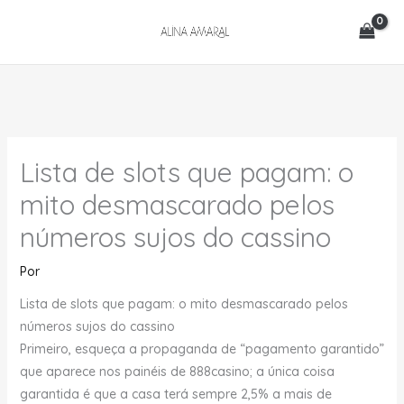
Ir
para
o
conteúdo
Lista de slots que pagam: o
mito desmascarado pelos
números sujos do cassino
Por
Lista de slots que pagam: o mito desmascarado pelos
números sujos do cassino
Primeiro, esqueça a propaganda de “pagamento garantido”
que aparece nos painéis de 888casino; a única coisa
garantida é que a casa terá sempre 2,5% a mais de