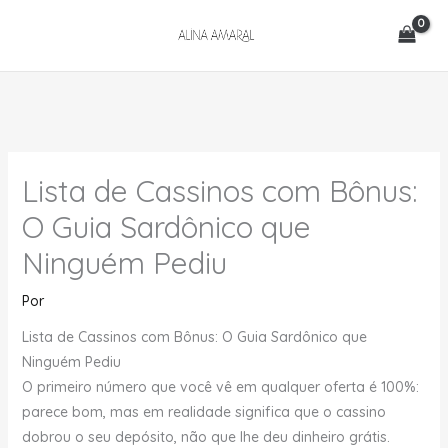
Ir
para
o
conteúdo
Lista de Cassinos com Bônus:
O Guia Sardônico que
Ninguém Pediu
Por
Lista de Cassinos com Bônus: O Guia Sardônico que
Ninguém Pediu
O primeiro número que você vê em qualquer oferta é 100%:
parece bom, mas em realidade significa que o cassino
dobrou o seu depósito, não que lhe deu dinheiro grátis.