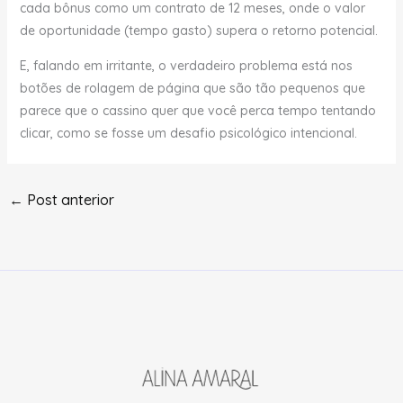
cada bônus como um contrato de 12 meses, onde o valor
de oportunidade (tempo gasto) supera o retorno potencial.
E, falando em irritante, o verdadeiro problema está nos
botões de rolagem de página que são tão pequenos que
parece que o cassino quer que você perca tempo tentando
clicar, como se fosse um desafio psicológico intencional.
←
Post anterior