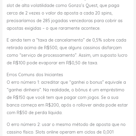
slot de alta volatilidade como Gonzo’s Quest, que paga
cerca de 2 vezes o valor da aposta a cada 20 spins,
precisaríamos de 285 jogadas vencedoras para cobrir as
apostas exigidas – o que raramente acontece.
E ainda tem a “taxa de cancelamento” de 0,5% sobre cada
retirada acima de R$500, que alguns cassinos disfarçam
como “serviço de processamento”. Assim, um suposto lucro
de R$100 pode evaporar em R$0,50 de taxa.
Erros Comuns dos Iniciantes
O erro número 1: acreditar que “ganhei o bonus” equivale a
“ganhei dinheiro”. Na realidade, o bônus é um empréstimo
de R$150 que você tem que pagar com jogos. Se a sua
banca começa em R$200, após o rollover ainda pode estar
com R$50 de perda líquida.
O erro número 2: usar o mesmo método de aposta que no
cassino físico. Slots online operam em ciclos de 0,001