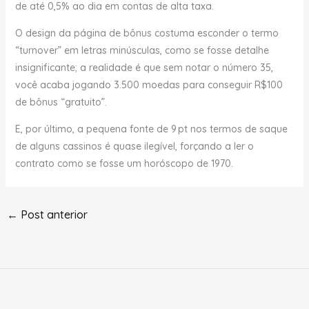
de até 0,5% ao dia em contas de alta taxa.
O design da página de bônus costuma esconder o termo
“turnover” em letras minúsculas, como se fosse detalhe
insignificante; a realidade é que sem notar o número 35,
você acaba jogando 3.500 moedas para conseguir R$100
de bônus “gratuito”.
E, por último, a pequena fonte de 9 pt nos termos de saque
de alguns cassinos é quase ilegível, forçando a ler o
contrato como se fosse um horóscopo de 1970.
←
Post anterior