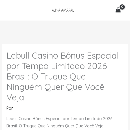
Ir
para
o
conteúdo
Lebull Casino Bônus Especial
por Tempo Limitado 2026
Brasil: O Truque Que
Ninguém Quer Que Você
Veja
Por
Lebull Casino Bônus Especial por Tempo Limitado 2026
Brasil: O Truque Que Ninguém Quer Que Você Veja