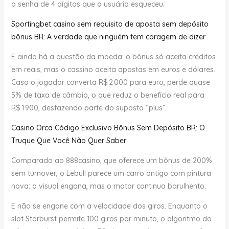
a senha de 4 dígitos que o usuário esqueceu.
Sportingbet casino sem requisito de aposta sem depósito
bônus BR: A verdade que ninguém tem coragem de dizer
E ainda há a questão da moeda: o bônus só aceita créditos
em reais, mas o cassino aceita apostas em euros e dólares.
Caso o jogador converta R$ 2 000 para euro, perde quase
5% de taxa de câmbio, o que reduz o benefício real para
R$ 1 900, desfazendo parte do suposto “plus”.
Casino Orca Código Exclusivo Bônus Sem Depósito BR: O
Truque Que Você Não Quer Saber
Comparado ao 888casino, que oferece um bônus de 200%
sem turnover, o Lebull parece um carro antigo com pintura
nova: o visual engana, mas o motor continua barulhento.
E não se engane com a velocidade dos giros. Enquanto o
slot Starburst permite 100 giros por minuto, o algoritmo do