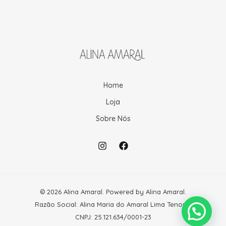
Home
Loja
Sobre Nós
© 2026 Alina Amaral. Powered by Alina Amaral.
Razão Social: Alina Maria do Amaral Lima Tenorio
CNPJ: 25.121.634/0001-23