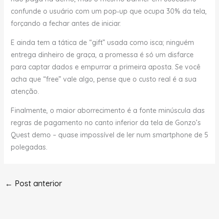
confunde o usuário com um pop‑up que ocupa 30% da tela,
forçando a fechar antes de iniciar.
E ainda tem a tática de “gift” usada como isca; ninguém
entrega dinheiro de graça, a promessa é só um disfarce
para captar dados e empurrar a primeira aposta. Se você
acha que “free” vale algo, pense que o custo real é a sua
atenção.
Finalmente, o maior aborrecimento é a fonte minúscula das
regras de pagamento no canto inferior da tela de Gonzo’s
Quest demo – quase impossível de ler num smartphone de 5
polegadas.
←
Post anterior