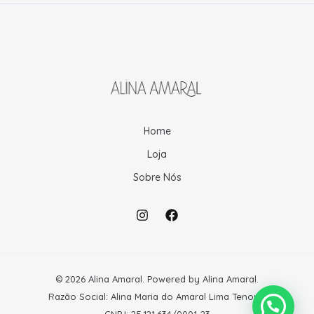
Home
Loja
Sobre Nós
© 2026 Alina Amaral. Powered by Alina Amaral.
Razão Social: Alina Maria do Amaral Lima Tenorio
CNPJ: 25.121.634/0001-23