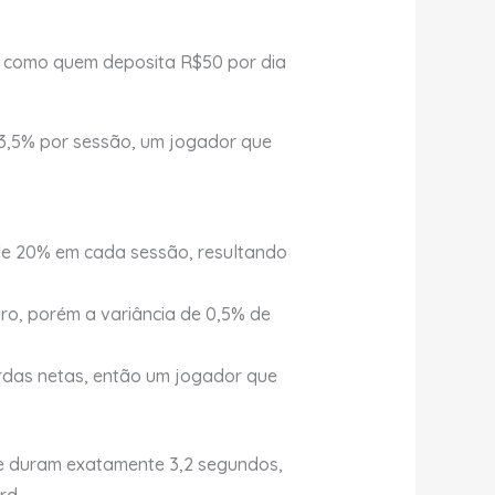
s, como quem deposita R$50 por dia
 3,5% por sessão, um jogador que
de 20% em cada sessão, resultando
ro, porém a variância de 0,5% de
erdas netas, então um jogador que
ue duram exatamente 3,2 segundos,
rd.