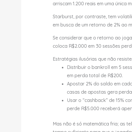
arriscam 1.200 reais em uma única 
Starburst, por contraste, tem vola
em busca de um retorno de 2% ao mê
Se considerar que o retorno ao jog
coloca R$2.000 em 30 sessões perder
Estratégias ilusórias que não resist
Distribuir o bankroll em 5 s
em perda total de R$200.
Apostar 2% do saldo em cada 
casas de apostas gera perda
Usar o “cashback” de 15% com
perde R$5.000 receberá apenas
Mas não é só matemática fria; as 
tempo suficiente para que o jogador