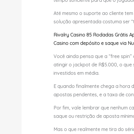
Até mesmo o suporte ao cliente tem
solução apresentada costuma ser “t
Rivalry Casino 85 Rodadas Grátis A
Casino com depósito e saque via Nu
Você ainda pensa que a “free spin”
atingir o jackpot de R$5.000, o que 
investidos em média.
E quando finalmente chega a hora de
apostas pendentes, e a taxa de con
Por fim, vale lembrar que nenhum cas
saque ou restrição de aposta mínim
Mas o que realmente me tira do sério