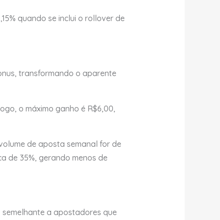
15% quando se inclui o rollover de
bonus, transformando o aparente
 logo, o máximo ganho é R$6,00,
volume de aposta semanal for de
erca de 35%, gerando menos de
as, semelhante a apostadores que