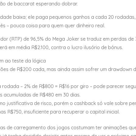
mão de baccarat esperando dobrar.
tilidade baixa; ele paga pequenos ganhos a cada 20 rodada
s – pouca coisa para quem quer dinheiro real.
ador (RTP) de 96,5% do Mega Joker se traduz em perdas de
á em média R$2.100, contra o lucro ilusório de bônus.
em ao teste da lógica
essões de R$200 cada, mas ainda assim sofrer um drawdown 
rodada – 2% de R$800 = R$16 por giro – pode parecer segu
s acumuladas de R$480 em 30 dias.
o justificativa de risco, porém o cashback só vale sobre p
 R$750, insuficiente para recuperar o capital inicial.
telas de carregamento dos jogos costumam ter animações q
 já tenha decidido desistir antes mesmo de ver o próximo ca