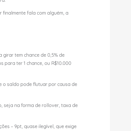
 finalmente fala com alguém, a
a girar tem chance de 0,5% de
os para ter 1 chance, ou R$10.000
e o saldo pode flutuar por causa de
, seja na forma de rollover, taxa de
ões – 9pt, quase ilegível, que exige