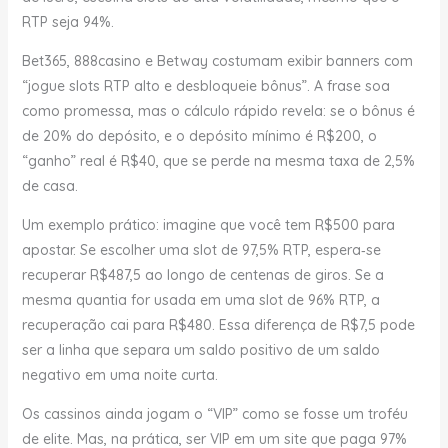
RTP seja 94%.
Bet365, 888casino e Betway costumam exibir banners com
“jogue slots RTP alto e desbloqueie bônus”. A frase soa
como promessa, mas o cálculo rápido revela: se o bônus é
de 20% do depósito, e o depósito mínimo é R$200, o
“ganho” real é R$40, que se perde na mesma taxa de 2,5%
de casa.
Um exemplo prático: imagine que você tem R$500 para
apostar. Se escolher uma slot de 97,5% RTP, espera‑se
recuperar R$487,5 ao longo de centenas de giros. Se a
mesma quantia for usada em uma slot de 96% RTP, a
recuperação cai para R$480. Essa diferença de R$7,5 pode
ser a linha que separa um saldo positivo de um saldo
negativo em uma noite curta.
Os cassinos ainda jogam o “VIP” como se fosse um troféu
de elite. Mas, na prática, ser VIP em um site que paga 97%