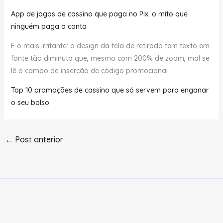
App de jogos de cassino que paga no Pix: o mito que
ninguém paga a conta
E o mais irritante: o design da tela de retirada tem texto em
fonte tão diminuta que, mesmo com 200% de zoom, mal se
lê o campo de inserção de código promocional.
Top 10 promoções de cassino que só servem para enganar
o seu bolso
←
Post anterior