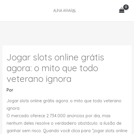
Ir
para
o
conteúdo
Jogar slots online grátis
agora: o mito que todo
veterano ignora
Por
Jogar slots online grátis agora: o mito que todo veterano
ignora
O mercado oferece 2.734.000 anúncios por dia, mas
nenhum deles resolve o verdadeiro obstáculo: a ilusão de
ganhar sem risco. Quando você clica para “jogar slots online