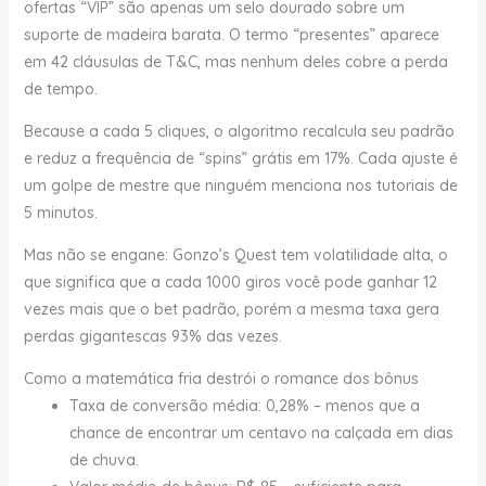
ofertas “VIP” são apenas um selo dourado sobre um
suporte de madeira barata. O termo “presentes” aparece
em 42 cláusulas de T&C, mas nenhum deles cobre a perda
de tempo.
Because a cada 5 cliques, o algoritmo recalcula seu padrão
e reduz a frequência de “spins” grátis em 17%. Cada ajuste é
um golpe de mestre que ninguém menciona nos tutoriais de
5 minutos.
Mas não se engane: Gonzo’s Quest tem volatilidade alta, o
que significa que a cada 1000 giros você pode ganhar 12
vezes mais que o bet padrão, porém a mesma taxa gera
perdas gigantescas 93% das vezes.
Como a matemática fria destrói o romance dos bônus
Taxa de conversão média: 0,28% – menos que a
chance de encontrar um centavo na calçada em dias
de chuva.