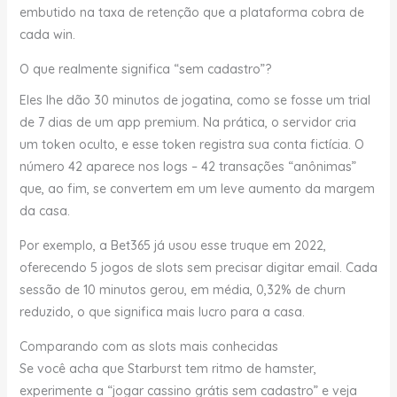
embutido na taxa de retenção que a plataforma cobra de
cada win.
O que realmente significa “sem cadastro”?
Eles lhe dão 30 minutos de jogatina, como se fosse um trial
de 7 dias de um app premium. Na prática, o servidor cria
um token oculto, e esse token registra sua conta fictícia. O
número 42 aparece nos logs – 42 transações “anônimas”
que, ao fim, se convertem em um leve aumento da margem
da casa.
Por exemplo, a Bet365 já usou esse truque em 2022,
oferecendo 5 jogos de slots sem precisar digitar email. Cada
sessão de 10 minutos gerou, em média, 0,32% de churn
reduzido, o que significa mais lucro para a casa.
Comparando com as slots mais conhecidas
Se você acha que Starburst tem ritmo de hamster,
experimente a “jogar cassino grátis sem cadastro” e veja