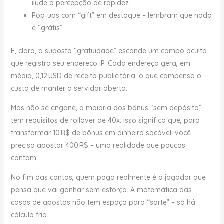
ilude a percepção de rapidez.
Pop‑ups com “gift” em destaque – lembram que nada
é “grátis”.
E, claro, a suposta “gratuidade” esconde um campo oculto
que registra seu endereço IP. Cada endereço gera, em
média, 0,12 USD de receita publicitária, o que compensa o
custo de manter o servidor aberto.
Mas não se engane, a maioria dos bônus “sem depósito”
tem requisitos de rollover de 40x. Isso significa que, para
transformar 10 R$ de bônus em dinheiro sacável, você
precisa apostar 400 R$ – uma realidade que poucos
contam.
No fim das contas, quem paga realmente é o jogador que
pensa que vai ganhar sem esforço. A matemática das
casas de apostas não tem espaço para “sorte” – só há
cálculo frio.