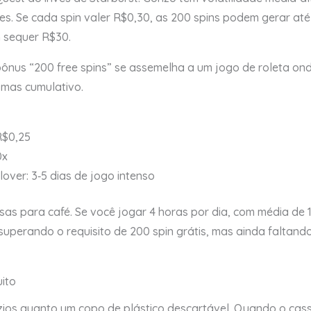
s. Se cada spin valer R$0,30, as 200 spins podem gerar at
 sequer R$30.
nus “200 free spins” se assemelha a um jogo de roleta ond
 mas cumulativo.
R$0,25
0x
over: 3‑5 dias de jogo intenso
sas para café. Se você jogar 4 horas por dia, com média de 1
s, superando o requisito de 200 spin grátis, mas ainda falta
uito
azios quanto um copo de plástico descartável. Quando o cassi