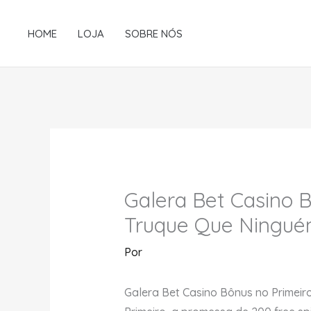
Ir
para
HOME
LOJA
SOBRE NÓS
o
conteúdo
Galera Bet Casino B
Truque Que Ningué
Por
Galera Bet Casino Bônus no Primei