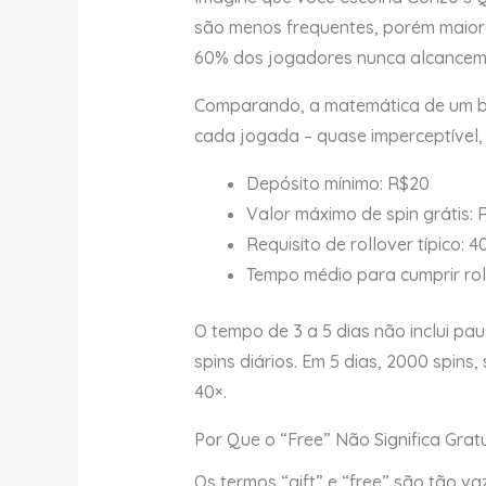
são menos frequentes, porém maiore
60% dos jogadores nunca alcancem
Comparando, a matemática de um bô
cada jogada – quase imperceptível,
Depósito mínimo: R$20
Valor máximo de spin grátis: 
Requisito de rollover típico: 4
Tempo médio para cumprir roll
O tempo de 3 a 5 dias não inclui pau
spins diários. Em 5 dias, 2000 spin
40×.
Por Que o “Free” Não Significa Grat
Os termos “gift” e “free” são tão v