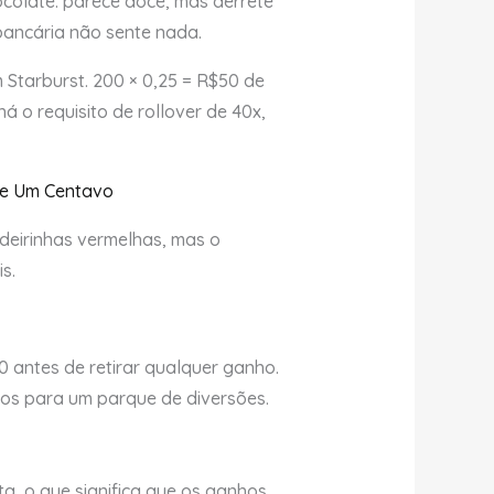
colate: parece doce, mas derrete
bancária não sente nada.
 Starburst. 200 × 0,25 = R$50 de
á o requisito de rollover de 40x,
ale Um Centavo
deirinhas vermelhas, mas o
s.
0 antes de retirar qualquer ganho.
sos para um parque de diversões.
a, o que significa que os ganhos