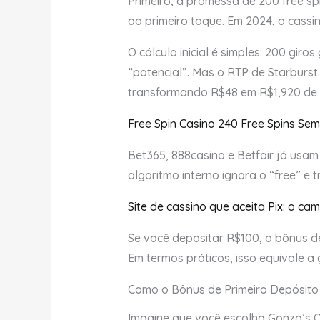
Primeiro, a promessa de 200 free s
ao primeiro toque. Em 2024, o cassi
O cálculo inicial é simples: 200 gi
“potencial”. Mas o RTP de Starburst 
transformando R$48 em R$1,920 de 
Free Spin Casino 240 Free Spins Se
Bet365, 888casino e Betfair já usa
algoritmo interno ignora o “free” e 
Site de cassino que aceita Pix: o cam
Se você depositar R$100, o bônus de
Em termos práticos, isso equivale a
Como o Bônus de Primeiro Depósito 
Imagine que você escolha Gonzo’s Qu