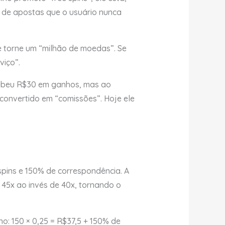
o de apostas que o usuário nunca
e torne um “milhão de moedas”. Se
viço”.
ecebeu R$30 em ganhos, mas ao
i convertido em “comissões”. Hoje ele
spins e 150% de correspondência. A
r 45x ao invés de 40x, tornando o
o: 150 × 0,25 = R$37,5 + 150% de