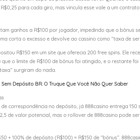
R$0,25 para cada giro, mas vincula esse vale a um contrat
imitam ganhos a R$100 por jogador, impedindo que o bônus s
tema corta o excesso e devolve ao cassino como “taxa de ser
ositou R$150 em um site que oferecia 200 free spins. Ele r
u que o limite de R$100 de bônus foi atingido, e o restante fo
taxa” surgiram do nada.
s Sem Depósito BR: O Truque Que Você Não Quer Saber
as
 de correspondência no depósito, já 888casino entrega 150 
12,5 de valor potencial, mas o rollover de 888casino pode se
50 + 100% de depósito (R$100) = R$150 de “bônus”. 888casin