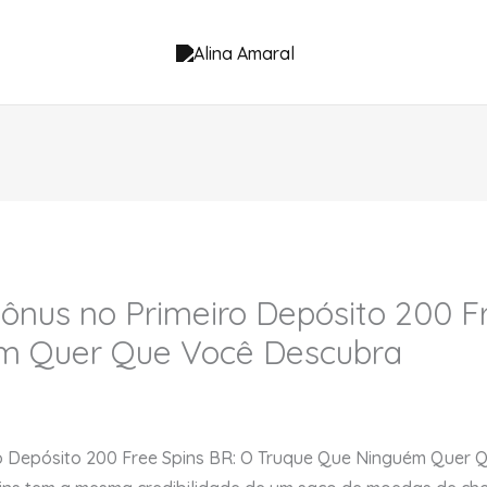
ônus no Primeiro Depósito 200 F
m Quer Que Você Descubra
ro Depósito 200 Free Spins BR: O Truque Que Ninguém Quer