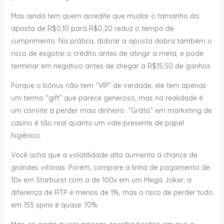
Mas ainda tem quem acredite que mudar o tamanho da
aposta de R$0,10 para R$0,20 reduz o tempo de
cumprimento. Na prática, dobrar a aposta dobra também o
risco de esgotar o crédito antes de atingir a meta, e pode
terminar em negativo antes de chegar a R$15,50 de ganhos.
Porque o bônus não tem “VIP” de verdade, ele tem apenas
um termo “gift” que parece generoso, mas na realidade é
um convite a perder mais dinheiro. “Grátis” em marketing de
casino é tão real quanto um vale‑presente de papel
higiênico.
Você acha que a volatilidade alta aumenta a chance de
grandes vitórias. Porém, compare a linha de pagamento de
10x em Starburst com a de 100x em um Mega Joker; a
diferença de RTP é menos de 1%, mas o risco de perder tudo
em 155 spins é quase 70%.