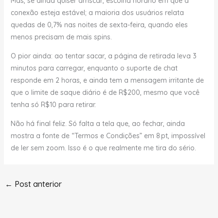
Mas, se ainda quiser arriscar, escolha horário em que a
conexão esteja estável; a maioria dos usuários relata
quedas de 0,7% nas noites de sexta-feira, quando eles
menos precisam de mais spins.
O pior ainda: ao tentar sacar, a página de retirada leva 3
minutos para carregar, enquanto o suporte de chat
responde em 2 horas, e ainda tem a mensagem irritante de
que o limite de saque diário é de R$200, mesmo que você
tenha só R$10 para retirar.
Não há final feliz. Só falta a tela que, ao fechar, ainda
mostra a fonte de “Termos e Condições” em 8 pt, impossível
de ler sem zoom. Isso é o que realmente me tira do sério.
←
Post anterior