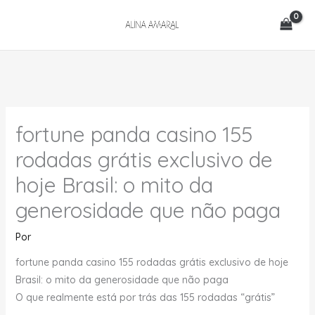
Ir
para
o
conteúdo
fortune panda casino 155
rodadas grátis exclusivo de
hoje Brasil: o mito da
generosidade que não paga
Por
fortune panda casino 155 rodadas grátis exclusivo de hoje
Brasil: o mito da generosidade que não paga
O que realmente está por trás das 155 rodadas “grátis”