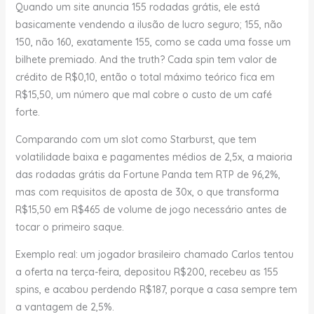
Quando um site anuncia 155 rodadas grátis, ele está
basicamente vendendo a ilusão de lucro seguro; 155, não
150, não 160, exatamente 155, como se cada uma fosse um
bilhete premiado. And the truth? Cada spin tem valor de
crédito de R$0,10, então o total máximo teórico fica em
R$15,50, um número que mal cobre o custo de um café
forte.
Comparando com um slot como Starburst, que tem
volatilidade baixa e pagamentes médios de 2,5x, a maioria
das rodadas grátis da Fortune Panda tem RTP de 96,2%,
mas com requisitos de aposta de 30x, o que transforma
R$15,50 em R$465 de volume de jogo necessário antes de
tocar o primeiro saque.
Exemplo real: um jogador brasileiro chamado Carlos tentou
a oferta na terça-feira, depositou R$200, recebeu as 155
spins, e acabou perdendo R$187, porque a casa sempre tem
a vantagem de 2,5%.