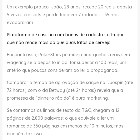
Um exemplo prático: João, 28 anos, recebe 20 reais, aposta
5 vezes em slots e perde tudo em 7 rodadas – 35 reais
evaporaram.
Plataforma de cassino com bônus de cadastro: o truque
que não rende mais do que duas latas de cerveja
Enquanto isso, PokerStars permite retirar ganhos reais sem
wagering se o depósito inicial for superior a 100 reais, um
critério que poucos consideram ao ler a propaganda.
Comparar o tempo de aprovação de saque no Duospin (até
72 horas) com o da Betway (até 24 horas) revela que a
promessa de “dinheiro rápido” é puro marketing.
Se contarmos as linhas de texto da T&C, chegam a 12
páginas de 2.800 palavras; o que equivale a ler um
romance de 350 páginas em menos de 10 minutos, mas
ninguém faz isso.