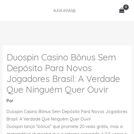
Ir
para
o
conteúdo
Duospin Casino Bônus Sem
Depósito Para Novos
Jogadores Brasil: A Verdade
Que Ninguém Quer Ouvir
Por
Duospin Casino Bônus Sem Depósito Para Novos Jogadores
Brasil: A Verdade Que Ninguém Quer Ouvir
Duospin lança “bônus” que promete 20 reais grátis, mas a