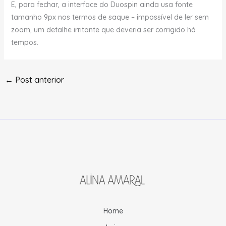
E, para fechar, a interface do Duospin ainda usa fonte
tamanho 9px nos termos de saque – impossível de ler sem
zoom, um detalhe irritante que deveria ser corrigido há
tempos.
←
Post anterior
Home