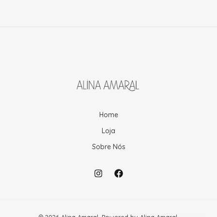
Home
Loja
Sobre Nós