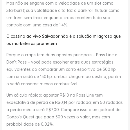
Mas não se engane com a velocidade de um slot como
Starburst; sua volatilidade alta faz o bankroll flutuar como
um trem sem freio, enquanto craps mantém tudo sob
controle com uma casa de 1,4%.
O cassino ao vivo Salvador não é a solução milagrosa que
os marketeiros prometem
Porque o craps tem duas apostas principais – Pass Line e
Don’t Pass – você pode escolher entre duas estratégias
equivalentes ao comparar um carro esportivo de 300 hp
com um sedã de 150 hp: ambos chegam ao destino, porém
o sedã consome menos combustível.
Um cálculo rápido: apostar R$10 na Pass Line tem
expectativa de perda de R$0,14 por rodada; em 50 rodadas,
a perda média será R$7,00. Compare isso a um jackpot de
Gonzo’s Quest que paga 500 vezes o valor, mas com
probabilidade de 0,02%.