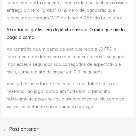
sobre uma porta rangente, lembrando que nenhum cassino
entrega dinheiro “grátis”. O número de jogadores que
realmente se tornam “VIP” é inferior a 0,5% da base total.
10 rodadas grátis sem depósito cassino: O mito que ainda
paga a conta
Ao contrário de um demo de slot que roda a 60 FPS, o
lançamento de dados em craps requer apenas 2 segundos,
mas esses 2 segundos são carregados de expectativa e
risco, como um tiro de sniper em 0,01 segundos.
And yet the interface of the latest craps table hides a
“Retornar ao jogo” botão em fonte 8pt; o tamanho
ridiculamente pequeno faz o usuário coçar a tela como se
estivesse tentando encontrar uma formiga.
←
Post anterior