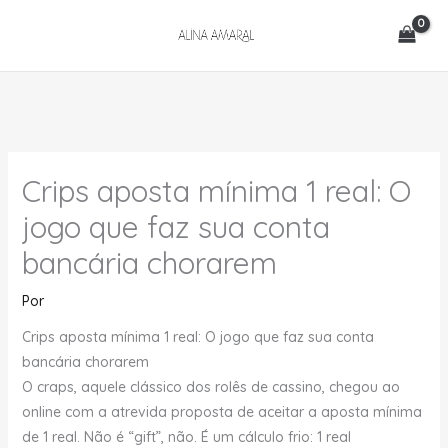
Ir
para
o
conteúdo
Crips aposta mínima 1 real: O
jogo que faz sua conta
bancária chorarem
Por
Crips aposta mínima 1 real: O jogo que faz sua conta
bancária chorarem
O craps, aquele clássico dos rolês de cassino, chegou ao
online com a atrevida proposta de aceitar a aposta mínima
de 1 real. Não é “gift”, não. É um cálculo frio: 1 real