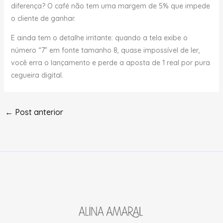
diferença? O café não tem uma margem de 5% que impede
o cliente de ganhar.
E ainda tem o detalhe irritante: quando a tela exibe o
número “7” em fonte tamanho 8, quase impossível de ler,
você erra o lançamento e perde a aposta de 1 real por pura
cegueira digital.
←
Post anterior